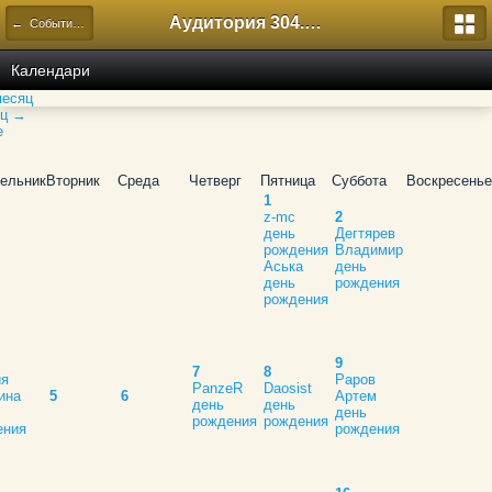
Аудитория 304. История России
← События 304й
Календари
есяц
яц →
е
ельник
Вторник
Среда
Четверг
Пятница
Суббота
Воскресенье
1
z-mc
2
день
Дегтярев
рождения
Владимир
Аська
день
день
рождения
рождения
9
7
8
ия
Раров
PanzeR
Daosist
ина
5
6
Артем
день
день
день
рождения
рождения
ения
рождения