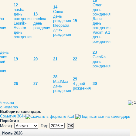
16
12
Олег
14
nastia
день
Саша
день
13
рождения
день
ha
рождения
merlina
Даня
рождения
15
Lesnik-
день
день
kleopatra
ения
Aviator
рождения
рождения
день
день
Vadim 9.1
рождения
рождения
день
рождения
 день
23
ения
GlebKa
19
20
21
22
лий
день
рождения
ения
28
29
MadMax
26
27
4 дней
30
день
рождения
рождения
й месяц
1
ую неделю
Выберите календарь
События 304й
Перейти к
Месяц:
Год:
Июль 2026