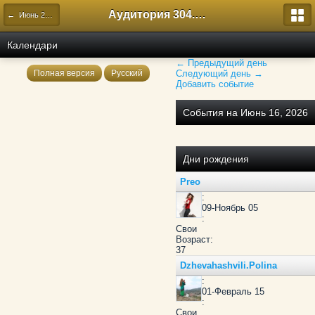
Аудитория 304. История России
← Июнь 2026
Календари
← Предыдущий день
Полная версия
Русский
Следующий день →
Добавить событие
События на Июнь 16, 2026
Дни рождения
Preo
:
09-Ноябрь 05
:
Свои
Возраст:
37
Dzhevahashvili.Polina
:
01-Февраль 15
:
Свои