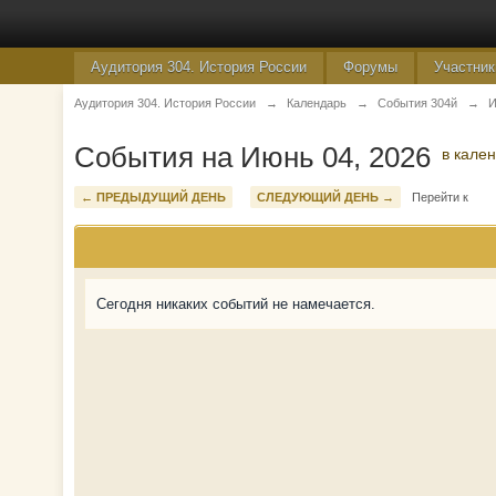
Аудитория 304. История России
Форумы
Участник
Аудитория 304. История России
→
Календарь
→
События 304й
→
И
События на Июнь 04, 2026
в кале
← ПРЕДЫДУЩИЙ ДЕНЬ
СЛЕДУЮЩИЙ ДЕНЬ →
Перейти к
Сегодня никаких событий не намечается.