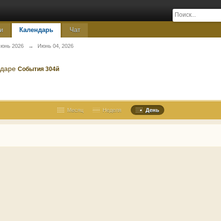
и
Календарь
Чат
юнь 2026
→
Июнь 04, 2026
ндаре
События 304й
Месяц
Неделя
День