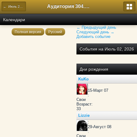
Аудитория 304. История России
← Июль 2026
Календари
← Предыдущий день
Полная версия
Русский
Следующий день →
Добавить событие
События на Июль 02, 2026
Дни рождения
KuKo
:
15-Март 07
:
Свои
Возраст:
33
Lizzie
:
29-Август 08
:
Свои