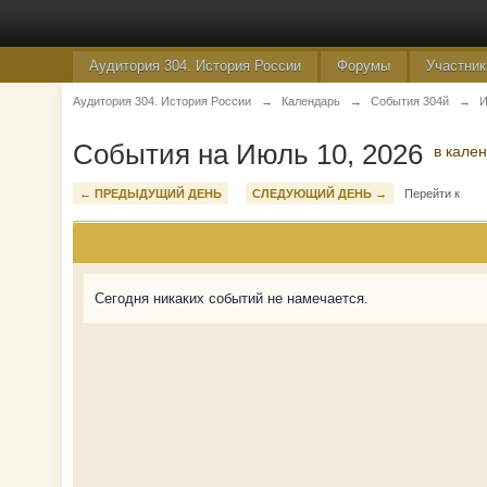
Аудитория 304. История России
Форумы
Участник
Аудитория 304. История России
→
Календарь
→
События 304й
→
И
События на Июль 10, 2026
в кале
← ПРЕДЫДУЩИЙ ДЕНЬ
СЛЕДУЮЩИЙ ДЕНЬ →
Перейти к
Сегодня никаких событий не намечается.