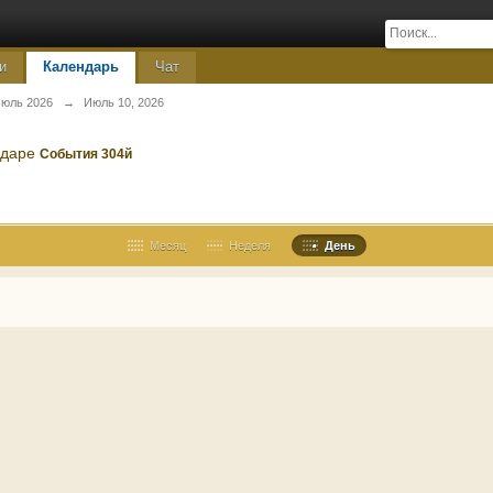
и
Календарь
Чат
юль 2026
→
Июль 10, 2026
ндаре
События 304й
Месяц
Неделя
День