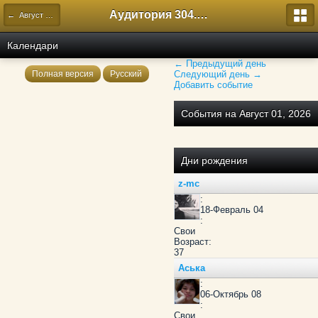
Аудитория 304. История России
← Август 2026
Календари
← Предыдущий день
Полная версия
Русский
Следующий день →
Добавить событие
События на Август 01, 2026
Дни рождения
z-mc
:
18-Февраль 04
:
Свои
Возраст:
37
Аська
:
06-Октябрь 08
:
Свои