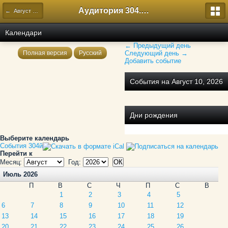
Аудитория 304. История России
← Август 2026
Календари
← Предыдущий день
Полная версия
Русский
Следующий день →
Добавить событие
События на Август 10, 2026
Дни рождения
Выберите календарь
События 304й
Перейти к
Месяц:
Год:
Июль 2026
П
В
С
Ч
П
С
В
1
2
3
4
5
6
7
8
9
10
11
12
13
14
15
16
17
18
19
20
21
22
23
24
25
26