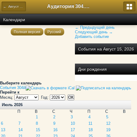
Аудитория 304. История России
← Август 2026
Календари
← Предыдущий день
Полная версия
Русский
Следующий день →
Добавить событие
События на Август 15, 2026
Дни рождения
Выберите календарь
События 304й
Перейти к
Месяц:
Год:
Июль 2026
П
В
С
Ч
П
С
В
1
2
3
4
5
6
7
8
9
10
11
12
13
14
15
16
17
18
19
20
21
22
23
24
25
26