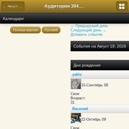
Аудитория 304. История России
← Август 2026
Календари
← Предыдущий день
Полная версия
Русский
Следующий день →
Добавить событие
События на Август 18, 2026
Дни рождения
yaklo
:
15-Сентябрь 08
:
Свои
Возраст:
31
Василий
:
22-Октябрь 09
:
Свои