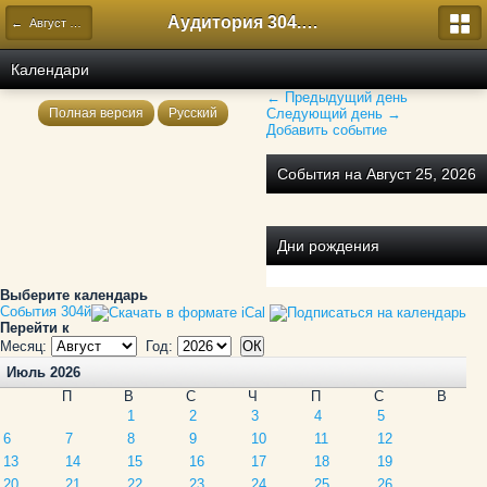
Аудитория 304. История России
← Август 2026
Календари
← Предыдущий день
Полная версия
Русский
Следующий день →
Добавить событие
События на Август 25, 2026
Дни рождения
Выберите календарь
События 304й
Перейти к
Месяц:
Год:
Июль 2026
П
В
С
Ч
П
С
В
1
2
3
4
5
6
7
8
9
10
11
12
13
14
15
16
17
18
19
20
21
22
23
24
25
26