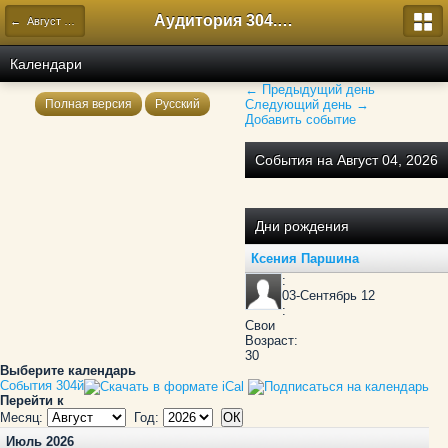
Аудитория 304. История России
← Август 2026
Календари
← Предыдущий день
Полная версия
Русский
Следующий день →
Добавить событие
События на Август 04, 2026
Дни рождения
Ксения Паршина
:
03-Сентябрь 12
:
Свои
Возраст:
30
Выберите календарь
События 304й
Перейти к
Месяц:
Год:
Июль 2026