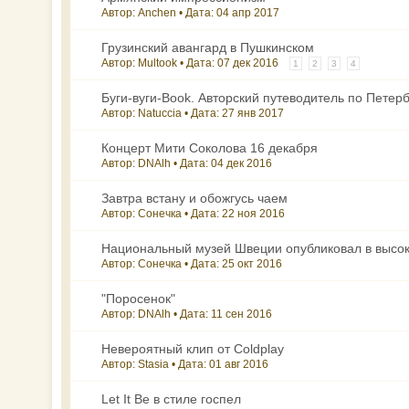
Автор: Anchen • Дата:
04 апр 2017
Грузинский авангард в Пушкинском
Автор: Multook • Дата:
07 дек 2016
1
2
3
4
Буги-вуги-Book. Авторский путеводитель по Петербу
Автор: Natuccia • Дата:
27 янв 2017
Концерт Мити Соколова 16 декабря
Автор: DNAlh • Дата:
04 дек 2016
Завтра встану и обожгусь чаем
Автор: Сонечка • Дата:
22 ноя 2016
Национальный музей Швеции опубликовал в высо
Автор: Сонечка • Дата:
25 окт 2016
"Поросенок"
Автор: DNAlh • Дата:
11 сен 2016
Невероятный клип от Coldplay
Автор: Stasia • Дата:
01 авг 2016
Let It Be в стиле госпел