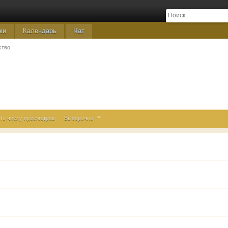
ки
Календарь
Чат
ство
По числу просмотров
Выборочно