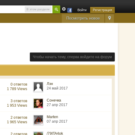
В этом разделе
Войти
Регистрация
Посмотреть новое
Чтобы начать тему, сперва войдите на форум
Лэн
0 ответов
24 май 2017
1 789 Views
Сонечка
3 ответов
27 апр 2017
1 953 Views
Marten
2 ответов
07 апр 2017
1 965 Views
/79ITA4ok
2 ответов