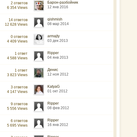
Барон-разбойник
2 ответов
12 янв 2016
6 354 Views
qishmish
14 ответов
08 мар 2014
12 628 Views
armajty
0 ответов
03 дек 2013
4 409 Views
Ripper
1 ответ
04 янв 2013
4 588 Views
Денис
1 ответ
12 ноя 2012
3 823 Views
KatyaG
3 ответов
01 окт 2012
4 147 Views
Ripper
9 ответов
08 фев 2012
5 556 Views
Ripper
6 ответов
16 янв 2012
5 695 Views