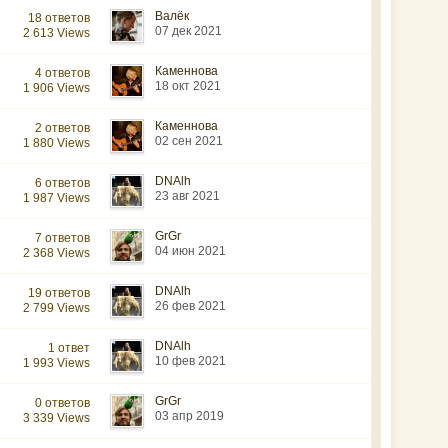
Валёк
18 ответов
07 дек 2021
2 613 Views
Каменнова
4 ответов
18 окт 2021
1 906 Views
Каменнова
2 ответов
02 сен 2021
1 880 Views
DNAlh
6 ответов
23 авг 2021
1 987 Views
GrGr
7 ответов
04 июн 2021
2 368 Views
DNAlh
19 ответов
26 фев 2021
2 799 Views
DNAlh
1 ответ
10 фев 2021
1 993 Views
GrGr
0 ответов
03 апр 2019
3 339 Views