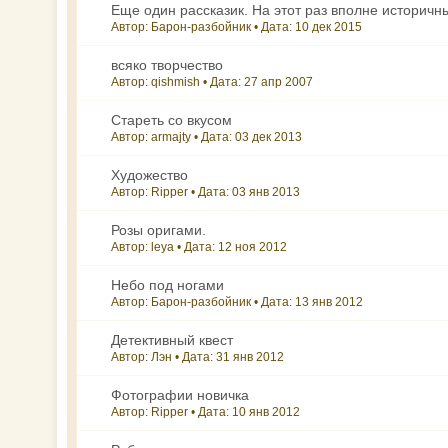
Еще один рассказик. На этот раз вполне историчн
Автор: Барон-разбойник • Дата:
10 дек 2015
всяко творчество
Автор: qishmish • Дата:
27 апр 2007
Стареть со вкусом
Автор: armajty • Дата:
03 дек 2013
Художество
Автор: Ripper • Дата:
03 янв 2013
Розы оригами.
Автор: leya • Дата:
12 ноя 2012
Небо под ногами
Автор: Барон-разбойник • Дата:
13 янв 2012
Детективный квест
Автор: Лэн • Дата:
31 янв 2012
Фотографии новичка
Автор: Ripper • Дата:
10 янв 2012