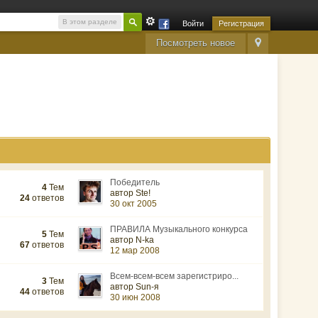
В этом разделе
Войти
Регистрация
Посмотреть новое
Победитель
4
Тем
автор Ste!
24
ответов
30 окт 2005
ПРАВИЛА Музыкального конкурса
5
Тем
автор N-ka
67
ответов
12 мар 2008
Всем-всем-всем зарегистриро...
3
Тем
автор Sun-я
44
ответов
30 июн 2008