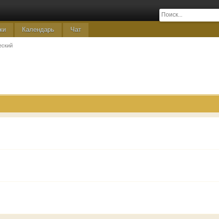
ки
Календарь
Чат
еский