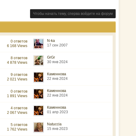
Чтобы начать тему, сперва войдите на форум
N-ka
0 ответов
17 сен 2007
6 168 Views
GrGr
8 ответов
30 янв 2024
4 878 Views
Каменнова
9 ответов
22 янв 2024
2 021 Views
Каменнова
0 ответов
22 янв 2024
1 891 Views
Каменнова
4 ответов
01 апр 2023
2 067 Views
Natuccia
5 ответов
15 янв 2023
1 762 Views