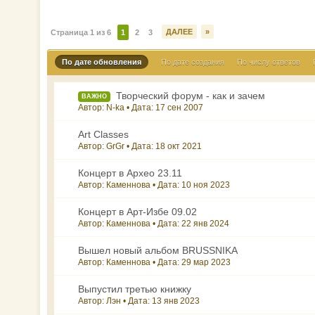
ДАЛЕЕ
»
Страница 1 из 6
1
2
3
По дате обновления
По дате создания
По числу ответов
Творческий форум - как и зачем
ВАЖНО
Автор: N-ka • Дата:
17 сен 2007
Art Classes
Автор: GrGr • Дата:
18 окт 2021
Концерт в Архео 23.11
Автор: Каменнова • Дата:
10 ноя 2023
Концерт в Арт-Избе 09.02
Автор: Каменнова • Дата:
22 янв 2024
Вышел новый альбом BRUSSNIKA
Автор: Каменнова • Дата:
29 мар 2023
Выпустил третью книжку
Автор: Лэн • Дата:
13 янв 2023