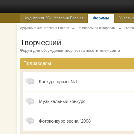
Аудитория 304. История России
Форумы
Участни
Аудитория 304. История России
→
Разговоры по интересам
→
Творч
Творческий
Форум для обсуждения творчества посетителей сайта
Подразделы
Конкурс прозы №1
Музыкальный конкурс
Фотоконкурс весна `2008