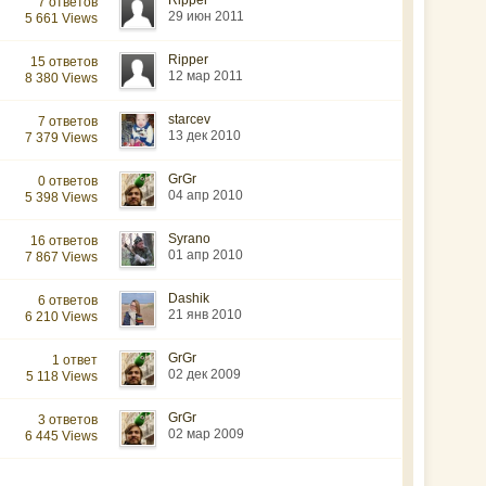
Ripper
7 ответов
29 июн 2011
5 661 Views
Ripper
15 ответов
12 мар 2011
8 380 Views
starcev
7 ответов
13 дек 2010
7 379 Views
GrGr
0 ответов
04 апр 2010
5 398 Views
Syrano
16 ответов
01 апр 2010
7 867 Views
Dashik
6 ответов
21 янв 2010
6 210 Views
GrGr
1 ответ
02 дек 2009
5 118 Views
GrGr
3 ответов
02 мар 2009
6 445 Views