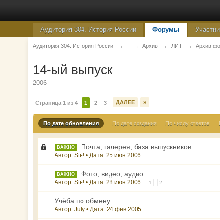
Аудитория 304. История России
Форумы
Участни
Аудитория 304. История России
→
→
Архив
→
ЛИТ
→
Архив фо
14-ый выпуск
2006
ДАЛЕЕ
»
Страница 1 из 4
1
2
3
По дате обновления
По дате создания
По числу ответов
Почта, галерея, база выпускников
ВАЖНО
Автор: Ste! • Дата:
25 июн 2006
Фото, видео, аудио
ВАЖНО
Автор: Ste! • Дата:
28 июн 2006
1
2
Учёба по обмену
Автор: July • Дата:
24 фев 2005