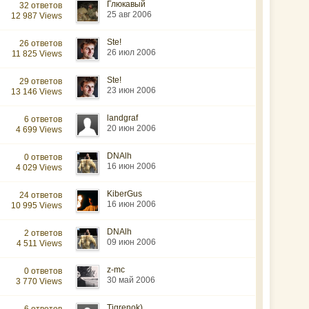
Глюкавый
32 ответов
25 авг 2006
12 987 Views
Ste!
26 ответов
26 июл 2006
11 825 Views
Ste!
29 ответов
23 июн 2006
13 146 Views
landgraf
6 ответов
20 июн 2006
4 699 Views
DNAlh
0 ответов
16 июн 2006
4 029 Views
KiberGus
24 ответов
16 июн 2006
10 995 Views
DNAlh
2 ответов
09 июн 2006
4 511 Views
z-mc
0 ответов
30 май 2006
3 770 Views
Tigrenok)