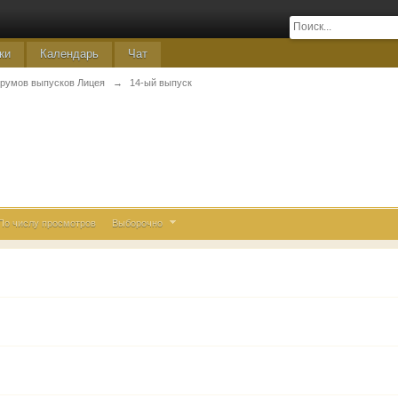
ки
Календарь
Чат
румов выпусков Лицея
→
14-ый выпуск
По числу просмотров
Выборочно