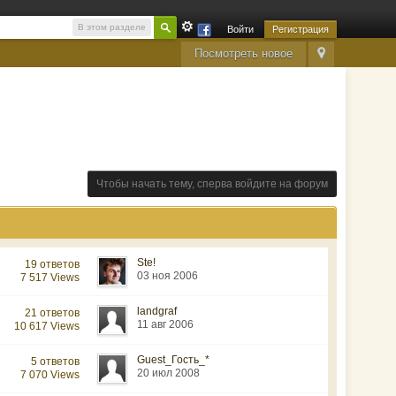
В этом разделе
Войти
Регистрация
Посмотреть новое
Чтобы начать тему, сперва войдите на форум
Ste!
19 ответов
03 ноя 2006
7 517 Views
landgraf
21 ответов
11 авг 2006
10 617 Views
Guest_Гость_*
5 ответов
20 июл 2008
7 070 Views