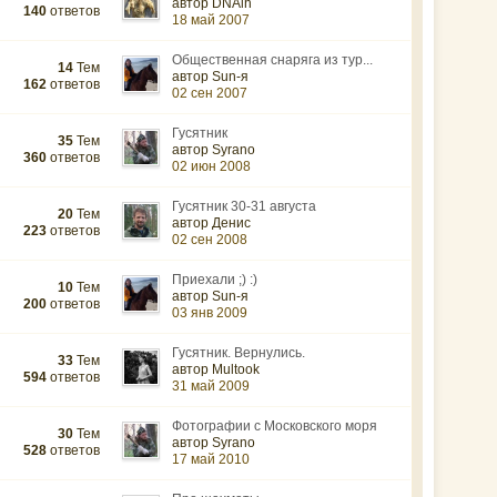
автор DNAlh
140
ответов
18 май 2007
Общественная снаряга из тур...
14
Тем
автор Sun-я
162
ответов
02 сен 2007
Гусятник
35
Тем
автор Syrano
360
ответов
02 июн 2008
Гусятник 30-31 августа
20
Тем
автор Денис
223
ответов
02 сен 2008
Приехали ;) :)
10
Тем
автор Sun-я
200
ответов
03 янв 2009
Гусятник. Вернулись.
33
Тем
автор Multook
594
ответов
31 май 2009
Фотографии с Московского моря
30
Тем
автор Syrano
528
ответов
17 май 2010