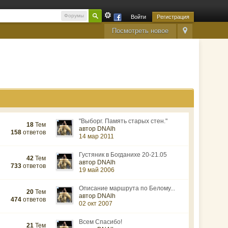
Форумы
Войти
Регистрация
Посмотреть новое
"Выборг. Память старых стен."
18
Тем
автор DNAlh
158
ответов
14 мар 2011
Густяник в Богданихе 20-21.05
42
Тем
автор DNAlh
733
ответов
19 май 2006
Описание маршрута по Белому...
20
Тем
автор DNAlh
474
ответов
02 окт 2007
Всем Спасибо!
21
Тем