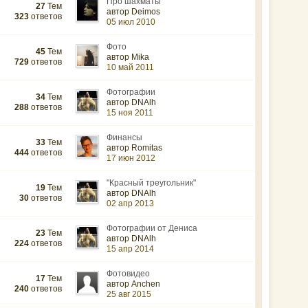
Про шахматы
27
Тем
автор Deimos
323
ответов
05 июл 2010
Фото
45
Тем
автор Mika
729
ответов
10 май 2011
Фотографии
34
Тем
автор DNAlh
288
ответов
15 ноя 2011
Финансы
33
Тем
автор Romitas
444
ответов
17 июн 2012
"Красный треугольник"
19
Тем
автор DNAlh
30
ответов
02 апр 2013
Фотографии от Дениса
23
Тем
автор DNAlh
224
ответов
15 апр 2014
Фотовидео
17
Тем
автор Anchen
240
ответов
25 авг 2015