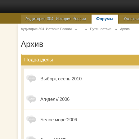
Аудитория 304. История России
Форумы
Участни
Аудитория 304. История России
→
→
Путешествия
→
Архив
Архив
Подразделы
Выборг, осень 2010
Агидель`2006
Белое море`2006