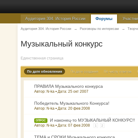
Аудитория 304. История России
Форумы
Участни
Аудитория 304. История России
→
Разговоры по интересам
→
Творч
Музыкальный конкурс
Единственная страница
По дате обновления
По дате создания
По числу ответов
ПРАВИЛА Музыкального конкурса
Автор: N-ka • Дата:
25 окт 2007
Победитель Музыкального Конкурса!
Автор: N-ka • Дата:
20 фев 2008
И наконец-то МУЗЫКАЛЬНЫЙ КОНКУРС!!
ОПРОС
Автор: N-ka • Дата:
07 фев 2008
1
2
ТЕМА и СРОКИ Музыкального конкурса