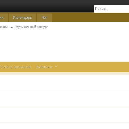
ки
Календарь
Чат
еский
→
Музыкальный конкурс
По числу просмотров
Выборочно