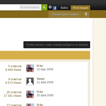
В этом разделе
Войти
Регистрация
Посмотреть новое
Чтобы начать тему, сперва войдите на форум
N-ka
5 ответов
12 мар 2008
8 449 Views
Vasay
9 ответов
21 фев 2008
6 573 Views
N-ka
20 ответов
20 фев 2008
27 341 Views
N-ka
27 ответов