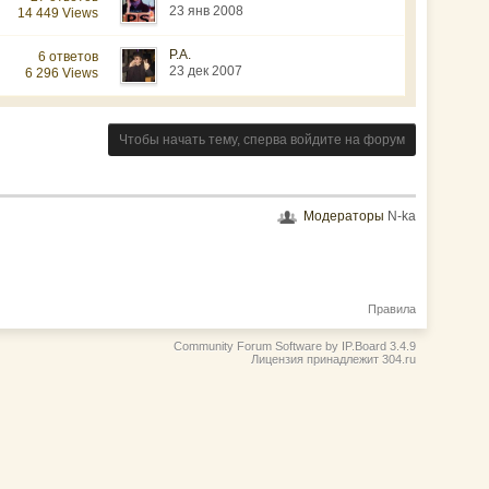
23 янв 2008
14 449 Views
Р.А.
6 ответов
23 дек 2007
6 296 Views
Чтобы начать тему, сперва войдите на форум
Модераторы
N-ka
Правила
Community Forum Software by IP.Board 3.4.9
Лицензия принадлежит 304.ru