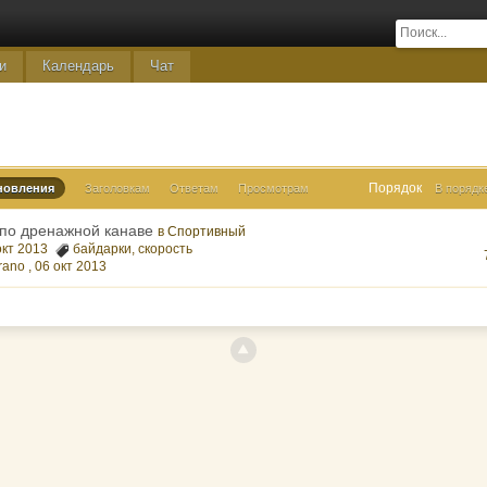
и
Календарь
Чат
Порядок
новления
Заголовкам
Ответам
Просмотрам
В порядк
 по дренажной канаве
в
Спортивный
 окт 2013
байдарки
,
скорость
rano ,
06 окт 2013