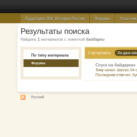
Аудитория 304. История России
Форумы
Участник
Результаты поиска
Найдено
1
материалов с пометкой
байдарки
Сортировать
По дате об
По типу материала
Форумы
Спуск на байдарках
Тему начал: starcev, 04
Последним ответил: Sy
Русский