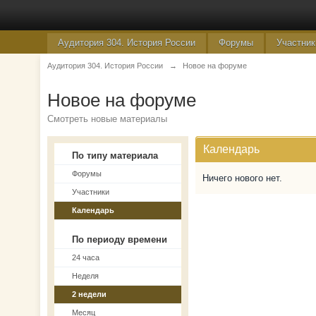
Аудитория 304. История России
Форумы
Участник
Аудитория 304. История России
→
Новое на форуме
Новое на форуме
Смотреть новые материалы
Календарь
По типу материала
Форумы
Ничего нового нет.
Участники
Календарь
По периоду времени
24 часа
Неделя
2 недели
Месяц