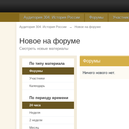
Аудитория 304. История России
Форумы
Участник
Аудитория 304. История России
→
Новое на форуме
Новое на форуме
Смотреть новые материалы
Форумы
По типу материала
Форумы
Ничего нового нет.
Участники
Календарь
По периоду времени
24 часа
Неделя
2 недели
Месяц