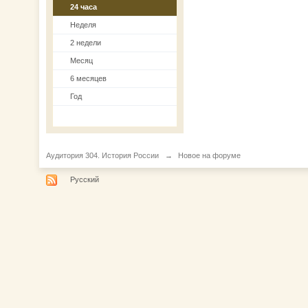
24 часа
Неделя
2 недели
Месяц
6 месяцев
Год
Аудитория 304. История России
→
Новое на форуме
Русский