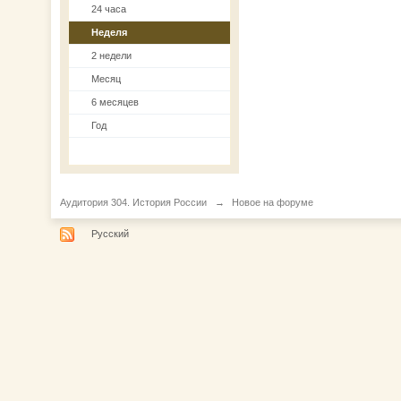
24 часа
Неделя
2 недели
Месяц
6 месяцев
Год
Аудитория 304. История России
→
Новое на форуме
Русский