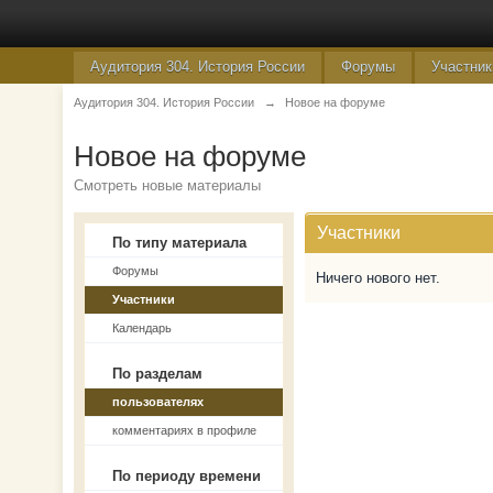
Аудитория 304. История России
Форумы
Участник
Аудитория 304. История России
→
Новое на форуме
Новое на форуме
Смотреть новые материалы
Участники
По типу материала
Форумы
Ничего нового нет.
Участники
Календарь
По разделам
пользователях
комментариях в профиле
По периоду времени