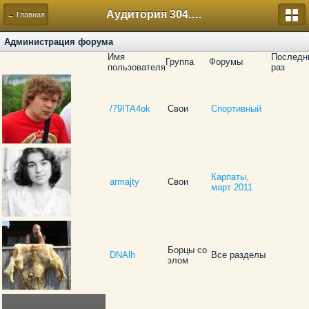
Аудитория 304. История России
← Главная
Администрация форума
Имя
Последн
Группа
Форумы
пользователя
раз
/79ITA4ok
Свои
Спортивный
Карпаты,
armajty
Свои
март 2011
Борцы со
DNAlh
Все разделы
злом