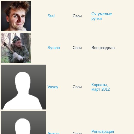
Оч.умелые
Ste!
Свои
ручки
Syrano
Свои
Все разделы
Карпаты,
Vasay
Свои
март 2012
Регистрация
Анюта
Свои