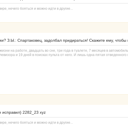
ире, нечего бояться и можно идти в другие...
и? З.Ы.: Спартаковец, задолбал придираться! Скажите ему, чтобы 
изни на работе, двадцать во сне, три года в туалете, 7 месяцев в автомобил
евизора и 19 дней в поисках пульта от него. И лишь одна пятая отведенного н
е исправил) 2282_23 xyz
ире, нечего бояться и можно идти в другие...