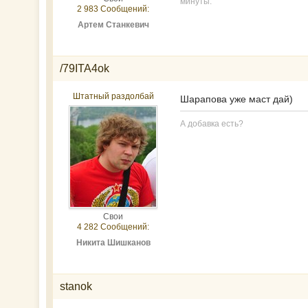
минуты.
2 983 Сообщений:
Артем Станкевич
/79ITA4ok
Штатный раздолбай
Шарапова уже маст дай)
А добавка есть?
Свои
4 282 Сообщений:
Никита Шишканов
stanok