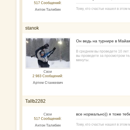
517 Сообщений:
Тому, кто счастье нашел в этом м
Антон Талибин
stanok
Он ведь на турнире в Майам
В среднем вы проведете 10 лет ж
вы проведете за просмотром тел
минуты.
Свои
2 983 Сообщений:
Артем Станкевич
TalIb2282
все нормально)) я тоже теб
Свои
517 Сообщений:
Тому, кто счастье нашел в этом м
Антон Талибин