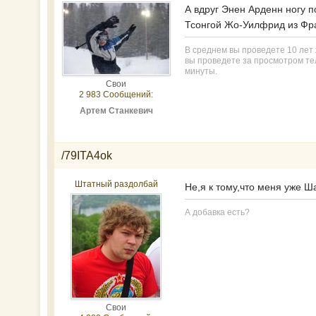
А вдруг Энен Арденн ногу п
Тсонгой Жо-Уилфрид из Фра
В среднем вы проведете 10 лет ж
вы проведете за просмотром тел
минуты.
Свои
2 983 Сообщений:
Артем Станкевич
/79ITA4ok
Штатный раздолбай
Не,я к тому,что меня уже 
А добавка есть?
Свои