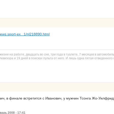
/news.sport-ex...1/nl218890.html
изни на работе, двадцать во сне, три года в туалете, 7 месяцев в автомобил
евизора и 19 дней в поисках пульта от него. И лишь одна пятая отведенного н
ич, в финале встретится с Иванович, у мужчин Тсонга Жо-Уилфри
варь 2008 - 17:41