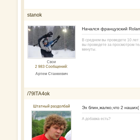
stanok
Начался французский Rolan
В среднем вы проведете 10 лет ж
вы проведете за просмотром тел
минуты.
Свои
2 983 Сообщений:
Артем Станкевич
/79ITA4ok
Штатный раздолбай
Эх блин,жалко,что 2 наших(
А добавка есть?