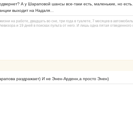
одвернет? А у Шараповой шансы все-таки есть, маленькие, но есть.
нции выходит на Надаля...
изни на работе, двадцать во сне, три года в туалете, 7 месяцев в автомобил
евизора и 19 дней в поисках пульта от него. И лишь одна пятая отведенного н
Шарапова раздражает) И не Энен-Арденн,а просто Энен)