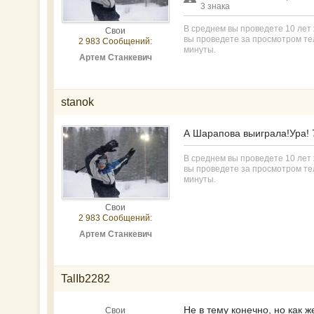
3 знака
В среднем вы проведете 10 лет ж
Свои
вы проведете за просмотром тел
2 983 Сообщений:
минуты.
Артем Станкевич
stanok
А Шарапова выиграла!Ура!
В среднем вы проведете 10 лет ж
вы проведете за просмотром тел
минуты.
Свои
2 983 Сообщений:
Артем Станкевич
TalIb2282
Не в тему конечно, но как 
Свои