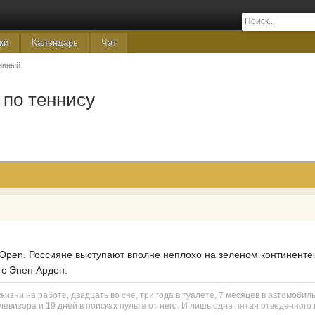
ки
Календарь
Чат
ивный
по теннису
 Open. Россияне выступают вполне неплохо на зеленом континенте.
 с Энен Арден.
изни на работе, двадцать во сне, три года в туалете, 7 месяцев в автомобил
евизора и 19 дней в поисках пульта от него. И лишь одна пятая отведенного н