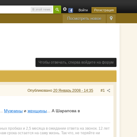
В этой теме
Войти
Регистрация
Посмотреть новое
Чтобы отвечать, сперва войдите на форум
Опубликовано
20 Январь 2008 - 14:35
#1
..
Мужчины
и
женщины
... А Шарапова в
ьных пробках и 2,5 месяца в ожидании ответа на звонок. 12 лет
ам срока остается на саму жизнь. Так что, не теряйте ни