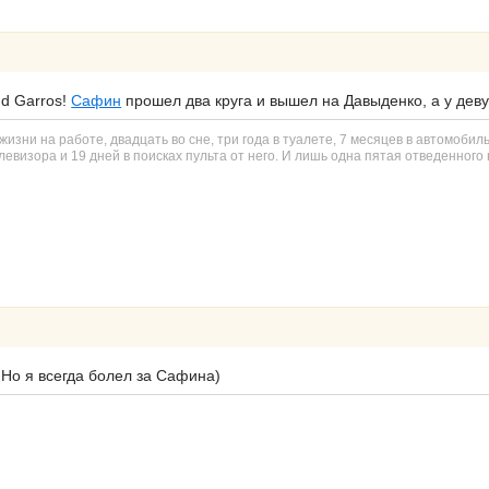
d Garros!
Сафин
прошел два круга и вышел на Давыденко, а у дев
изни на работе, двадцать во сне, три года в туалете, 7 месяцев в автомобил
евизора и 19 дней в поисках пульта от него. И лишь одна пятая отведенного н
 Но я всегда болел за Сафина)