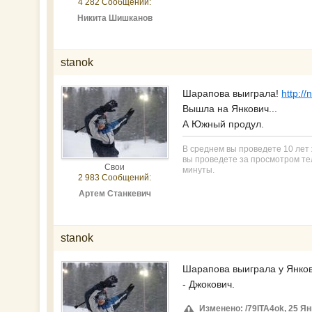
4 282 Сообщений:
Никита Шишканов
stanok
Шарапова выиграла!
http:/
Вышла на Янкович...
А Южный продул.
В среднем вы проведете 10 лет ж
вы проведете за просмотром тел
Свои
минуты.
2 983 Сообщений:
Артем Станкевич
stanok
Шарапова выиграла у Янков
- Джокович.
Изменено: /79ITA4ok, 25 Ян