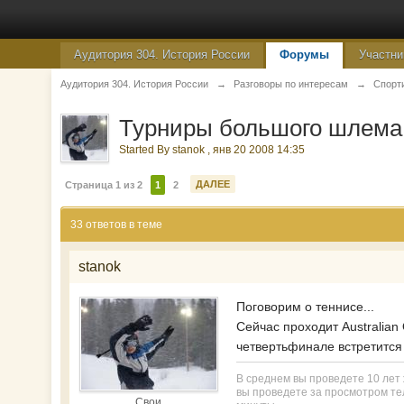
Аудитория 304. История России
Форумы
Участни
Аудитория 304. История России
→
Разговоры по интересам
→
Спорт
Турниры большого шлема 
Started By
stanok
,
янв 20 2008 14:35
ДАЛЕЕ
Страница 1 из 2
1
2
33 ответов в теме
stanok
Поговорим о теннисе...
Сейчас проходит Australian
четвертьфинале встретится
В среднем вы проведете 10 лет ж
вы проведете за просмотром тел
Свои