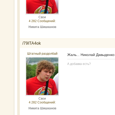
Свои
4 282 Сообщений:
Никита Шишканов
/79ITA4ok
Штатный раздолбай
Жаль... Николай Давыденко (
А добавка есть?
Свои
4 282 Сообщений:
Никита Шишканов