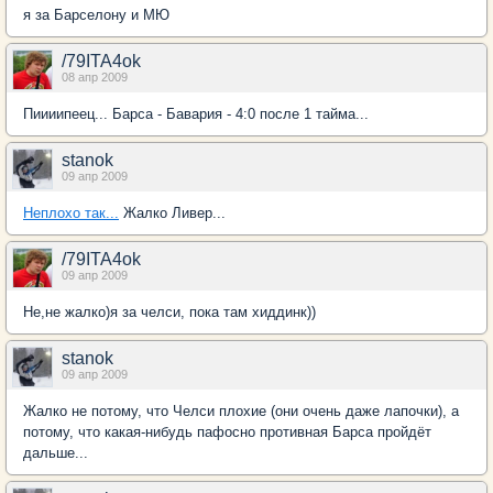
я за Барселону и МЮ
/79ITA4ok
08 апр 2009
Пиииипеец... Барса - Бавария - 4:0 после 1 тайма...
stanok
09 апр 2009
Неплохо так...
Жалко Ливер...
/79ITA4ok
09 апр 2009
Не,не жалко)я за челси, пока там хиддинк))
stanok
09 апр 2009
Жалко не потому, что Челси плохие (они очень даже лапочки), а
потому, что какая-нибудь пафосно противная Барса пройдёт
дальше...