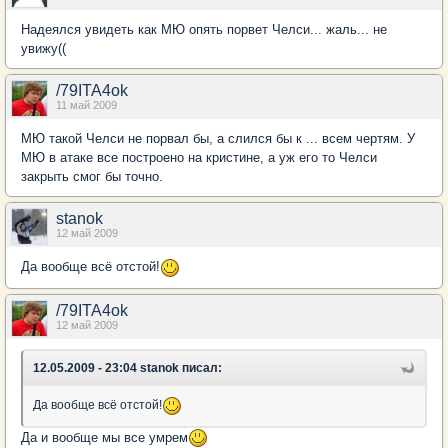
Надеялся увидеть как МЮ опять порвет Челси... жаль... не
увижу((
/79ITA4ok
11 май 2009
МЮ такой Челси не порвал бы, а слился бы к ... всем чертям. У
МЮ в атаке все построено на кристине, а уж его то Челси
закрыть смог бы точно.
stanok
12 май 2009
Да вообще всё отстой!
/79ITA4ok
12 май 2009
12.05.2009 - 23:04 stanok писал:
Да вообще всё отстой!
Да и вообще мы все умрем