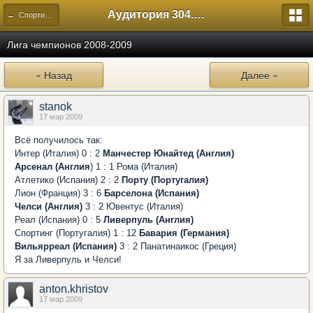
Аудитория 304. История России
← Спортивный
Лига чемпионов 2008-2009
« Назад
Далее »
stanok
17 мар 2009
Всё получилось так:
Интер (Италия) 0 : 2
Манчестер Юнайтед (Англия)
Арсенал (Англия
) 1 : 1 Рома (Италия)
Атлетико (Испания) 2 : 2
Порту (Португалия)
Лион (Франция) 3 : 6
Барселона (Испания)
Челси (Англия)
3 : 2 Ювентус (Италия)
Реал (Испания) 0 : 5
Ливерпуль (Англия)
Спортинг (Португалия) 1 : 12
Бавария (Германия)
Вильярреал (Испания)
3 : 2 Панатинаикос (Греция)
Я за Ливерпуль и Челси!
anton.khristov
17 мар 2009