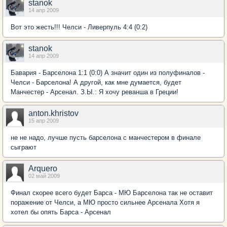
stanok
14 апр 2009
Вот это жесть!!! Челси - Ливерпуль 4:4 (0:2)
stanok
14 апр 2009
Бавария - Барселона 1:1 (0:0) А значит один из полуфиналов -
Челси - Барселона! А другой, как мне думается, будет
Манчестер - Арсенал. З.Ы.: Я хочу реванша в Греции!
anton.khristov
15 апр 2009
не не надо, лучше пусть барселона с манчестером в финале
сыграют
Arquero
02 май 2009
Финал скорее всего будет Барса - МЮ Барселона так не оставит
поражение от Челси, а МЮ просто сильнее Арсенала Хотя я
хотел бы опять Барса - Арсенал