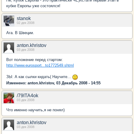
Не, Кубок Европы - это практически ЧЕ)Кстати первый этап в
кубке Европы уже состоялся!
stanok
02 дек 2008
Ага. В Швеции.
anton.khristov
03 дек 2008
Вот положение перед стартом:
http://www.eurosport...to1772549.shtml
ЗЫ: А как сылки кидать( Научите...
Изменено: anton.khristov, 03 Декабрь 2008 - 14:55
/79ITA4ok
03 дек 2008
Что именно научить,я не понял)
anton.khristov
03 дек 2008