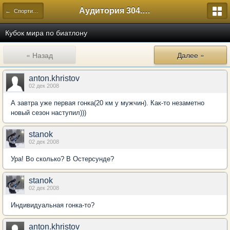
Аудитория 304. История России
← Спортивный
Кубок мира по биатлону
« Назад
Далее »
anton.khristov
02 дек 2008
А завтра уже первая гонка(20 км у мужчин). Как-то незаметно
новый сезон наступил)))
stanok
02 дек 2008
Ура! Во сколько? В Остерсунде?
stanok
02 дек 2008
Индивидуальная гонка-то?
anton.khristov