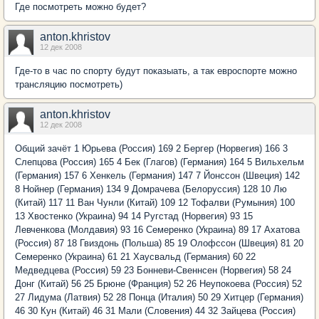
Где посмотреть можно будет?
anton.khristov
12 дек 2008
Где-то в час по спорту будут показыать, а так евроспорте можно
трансляцию посмотреть)
anton.khristov
12 дек 2008
Общий зачёт 1 Юрьева (Россия) 169 2 Бергер (Норвегия) 166 3
Слепцова (Россия) 165 4 Бек (Глагов) (Германия) 164 5 Вильхельм
(Германия) 157 6 Хенкель (Германия) 147 7 Йонссон (Швеция) 142
8 Нойнер (Германия) 134 9 Домрачева (Белорусcия) 128 10 Лю
(Китай) 117 11 Ван Чунли (Китай) 109 12 Тофалви (Румыния) 100
13 Хвостенко (Украина) 94 14 Ругстад (Норвегия) 93 15
Левченкова (Молдавия) 93 16 Семеренко (Украина) 89 17 Ахатова
(Россия) 87 18 Гвиздонь (Польша) 85 19 Олофссон (Швеция) 81 20
Семеренко (Украина) 61 21 Хаусвальд (Германия) 60 22
Медведцева (Россия) 59 23 Бонневи-Свеннсен (Норвегия) 58 24
Донг (Китай) 56 25 Брюне (Франция) 52 26 Неупокоева (Россия) 52
27 Лидума (Латвия) 52 28 Понца (Италия) 50 29 Хитцер (Германия)
46 30 Кун (Китай) 46 31 Мали (Словения) 44 32 Зайцева (Россия)