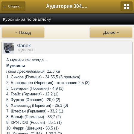
Аудитория 304. История России
← Спортивный
Кубок мира по биатлону
« Назад
Далее »
stanok
07 дек 2008
А мужики как всегда...
Мужчины
Гонка преследования, 12,5 км
1. Сикора (Польша) - 34.55,5 (3 промаха)
2. Бьорндален (Норвегия) - отставание 2,5 (3)
3. Свендсен (Норвегия) - 4,9 (3)
4. Грайс (Германия) - 12,2 (1)
5. Фуркад (Франция) - 20,0 (2)
6. Ханевольд (Норвегия) - 26,1 (0)
7. Штефан (Германия) - 33,2 (1)
8. Вольф (Германия) - 33,7 (2)
9. КРУГЛОВ (Россия) - 35,1 (1)
10. Ферри (Швеция) - 53,5 (1)
11. Хаккинен (США) - 1.03,2 (2)