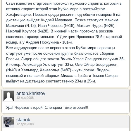
Стал известен стартовый протокол мужского спринта, который в
пятницу откроет второй этап Кубка мира в австрийском
Хохфильцене. Первым среди россиян под общим номером 6 на
дистанцию выйдет Андрей Маковеев. Позже стартуют Максим
Максимов (№13), Иван Черезов (№18), Максим Чудов (№26),
Николай Круглов (№28). В нижней части протокола россиян
оказалось гораздо меньше. У Дмитрия Ярошенко 78-й стартовый
номер, а у Андрея Прокунина - 101-й.
Все лидирующие после первого этапа Кубка мира норвежцы
стартуют уже после основной группы биатлонистов сборной
России. Лидер общего зачета Эмиль Хегле Свендсен получил 35-
й номер. Александр Ус стартует 33-м, Оле Эйнар Бьорндален
(№40) и Хальвард Ханевольд (№87) - чуть позже. Лидеры
немецкой и польской сборных Михаэль Грайс и Томаш Сикора
выйдут на дистанцию соответственно 23-м и 25-м.
anton.khristov
12 дек 2008
Ура! Черезов второй! Слепцова тоже вторая!!!
stanok
12 дек 2008