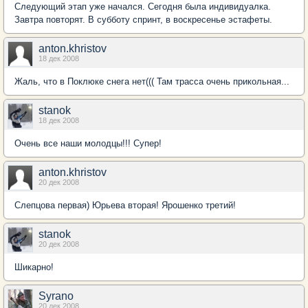
Следующий этап уже начался. Сегодня была индивидуалка.
Завтра повторят. В субботу спринт, в воскресенье эстафеты.
anton.khristov
18 дек 2008
Жаль, что в Поклюке снега нет((( Там трасса очень прикольная...
stanok
18 дек 2008
Очень все наши молодцы!!! Супер!
anton.khristov
20 дек 2008
Cлепцова первая) Юрьева вторая! Ярошенко третий!
stanok
20 дек 2008
Шикарно!
Syrano
20 дек 2008