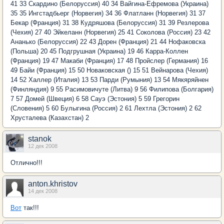
41 33 Скардино (Белорусcия) 40 34 Вайгина-Ефремова (Украина)
35 35 Ингстадбьерг (Норвегия) 34 36 Флатланн (Норвегия) 31 37
Бекар (Франция) 31 38 Кудряшова (Белорусcия) 31 39 Резлерова
(Чехия) 27 40 Эйкеланн (Норвегия) 25 41 Соколова (Россия) 23 42
Ананько (Белорусcия) 22 43 Дорен (Франция) 21 44 Нофаковска
(Польша) 20 45 Подгрушная (Украина) 19 46 Карра-Коллен
(Франция) 19 47 Макаби (Франция) 17 48 Пройслер (Германия) 16
49 Байи (Франция) 15 50 Новаковская () 15 51 Вейнарова (Чехия)
14 52 Халлер (Италия) 13 53 Парди (Румыния) 13 54 Мякяряйнен
(Финляндия) 9 55 Расимовичуте (Литва) 9 56 Филипова (Болгария)
7 57 Домей (Швеция) 6 58 Сауэ (Эстония) 5 59 Грегорин
(Словения) 5 60 Булыгина (Россия) 2 61 Лехтла (Эстония) 2 62
Хрусталева (Казахстан) 2
stanok
12 дек 2008
Отлично!!!
anton.khristov
14 дек 2008
Вот
так!!!