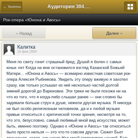
Аудитория 304. История России
← Калитка
Рок-опера «Юнона и Авось»
« Назад
Далее »
Калитка
10 фев 2009
Меня по свету гонит страшный бред; Душой я болен с самых
юных лет Когда на мне остановился взгляд Казанской Божьей
Матери... «Юнона и Авось» — всемирно известная советская рок-
опера Алексея Рыбникова. Увидеть эту оперу вживую я захотел
сразу, как только услышал из неё несколько частей долгой
зимней дорогой до Варюковки. Эти треки не были похожи ни на
что из того, что я когда-либо слышал ранее — они словно бы
задевали больше струн в душе, нежели другая музыка. Я никогда
не был особо религиозным человеком, да и к любой музыке
привык относиться с критической точки зрения, несмотря на то,
что это, безусловно, самый любимый мной вид искусства; может
быть, именно поэтому. Однако к «Юноне и Авось» так относиться
было просто нельзя — это что-то совсем другое. Сюжет Бьет
двенадцать годов, как часов Над моей терпеливою нацией. Есть