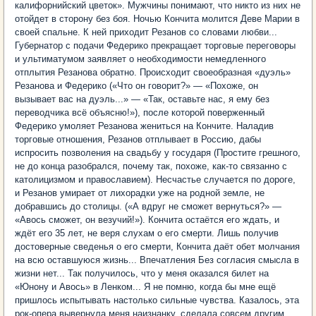
калифорнийский цветок». Мужчины понимают, что никто из них не
отойдет в сторону без боя. Ночью Кончита молится Деве Марии в
своей спальне. К ней приходит Резанов со словами любви...
Губернатор с подачи Федерико прекращает торговые переговоры
и ультиматумом заявляет о необходимости немедленного
отплытия Резанова обратно. Происходит своеобразная «дуэль»
Резанова и Федерико («Что он говорит?» — «Похоже, он
вызывает вас на дуэль...» — «Так, оставьте нас, я ему без
переводчика всё объясню!»), после которой поверженный
Федерико умоляет Резанова жениться на Кончите. Наладив
торговые отношения, Резанов отплывает в Россию, дабы
испросить позволения на свадьбу у государя (Простите грешного,
не до конца разобрался, почему так, похоже, как-то связанно с
католицизмом и православием). Несчастье случается по дороге,
и Резанов умирает от лихорадки уже на родной земле, не
добравшись до столицы. («А вдруг не сможет вернуться?» —
«Авось сможет, он везучий!»). Кончита остаётся его ждать, и
ждёт его 35 лет, не веря слухам о его смерти. Лишь получив
достоверные сведенья о его смерти, Кончита даёт обет молчания
на всю оставшуюся жизнь... Впечатления Без согласия смысла в
жизни нет... Так получилось, что у меня оказался билет на
«Юнону и Авось» в Ленком... Я не помню, когда бы мне ещё
пришлось испытывать настолько сильные чувства. Казалось, эта
рок-опера вывернула меня наизнанку, сделала совсем другим.