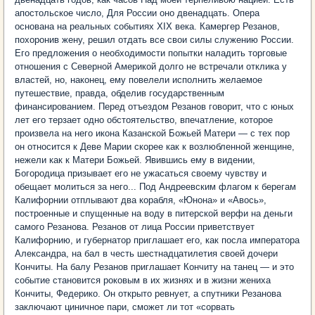
апостольское число, Для России оно двенадцать. Опера
основана на реальных событиях XIX века. Камергер Резанов,
похоронив жену, решил отдать все свои силы служению России.
Его предложения о необходимости попытки наладить торговые
отношения с Северной Америкой долго не встречали отклика у
властей, но, наконец, ему повелели исполнить желаемое
путешествие, правда, обделив государственным
финансированием. Перед отъездом Резанов говорит, что с юных
лет его терзает одно обстоятельство, впечатление, которое
произвела на него икона Казанской Божьей Матери — с тех пор
он относится к Деве Марии скорее как к возлюбленной женщине,
нежели как к Матери Божьей. Явившись ему в видении,
Богородица призывает его не ужасаться своему чувству и
обещает молиться за него... Под Андреевским флагом к берегам
Калифорнии отплывают два корабля, «Юнона» и «Авось»,
построенные и спущенные на воду в питерской верфи на деньги
самого Резанова. Резанов от лица России приветствует
Калифорнию, и губернатор приглашает его, как посла императора
Александра, на бал в честь шестнадцатилетия своей дочери
Кончиты. На балу Резанов приглашает Кончиту на танец — и это
событие становится роковым в их жизнях и в жизни жениха
Кончиты, Федерико. Он открыто ревнует, а спутники Резанова
заключают циничное пари, сможет ли тот «сорвать