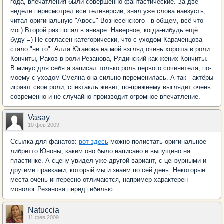
года, впечатления были совершенно фантастические. За две
недели пересмотрел все телеверсии, знал уже слова наизусть,
читал оригинальную "Авось" Вознесенского - в общем, всё что
мог) Второй раз попал в январе. Наверное, когда-нибудь ещё
буду =) Не согласен категорически, что с уходом Караченцова
стало "не то". Алла Юганова на мой взгляд очень хороша в роли
Кончиты, Раков в роли Резанова, Рядинский как жених Кончиты.
В минус для себя я записал только роль первого сочинителя, по-
моему с уходом Смеяна она сильно переменилась. А так - актёры
играют свои роли, спектакль живёт, по-прежнему выглядит очень
современно и не случайно производит огромное впечатление.
Vasay
10 фев 2009
Ссылка для фанатов:
вот здесь
можно полистать оригинальное
либретто Юноны, каким оно было написано и выпущено на
пластинке. А сцену увидел уже другой вариант, с цензурными и
другими правками, который мы и знаем по сей день. Некоторые
места очень интересно отличаются, например характерен
монолог Резанова перед гибелью.
Natuccia
11 фев 2009