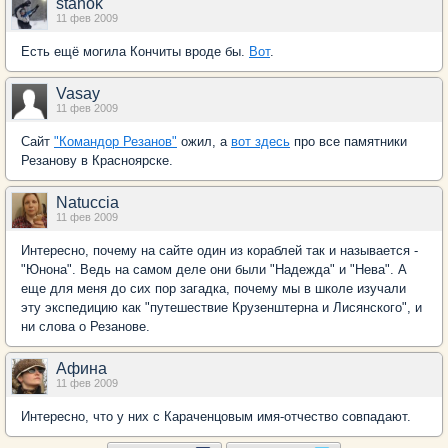
stanok
11 фев 2009
Есть ещё могила Кончиты вроде бы.
Вот
.
Vasay
11 фев 2009
Сайт
"Командор Резанов"
ожил, а
вот здесь
про все памятники
Резанову в Красноярске.
Natuccia
11 фев 2009
Интересно, почему на сайте один из кораблей так и называется -
"Юнона". Ведь на самом деле они были "Надежда" и "Нева". А
еще для меня до сих пор загадка, почему мы в школе изучали
эту экспедицию как "путешествие Крузенштерна и Лисянского", и
ни слова о Резанове.
Афина
11 фев 2009
Интересно, что у них с Караченцовым имя-отчество совпадают.