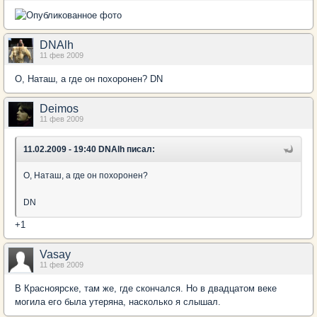
DNAlh
11 фев 2009
О, Наташ, а где он похоронен? DN
Deimos
11 фев 2009
11.02.2009 - 19:40 DNAlh писал:
О, Наташ, а где он похоронен?
DN
+1
Vasay
11 фев 2009
В Красноярске, там же, где скончался. Но в двадцатом веке
могила его была утеряна, насколько я слышал.