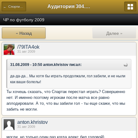
Аудитория 304. История России
← Спортивный
ЧР по футболу 2009
« Назад
Далее »
/79ITA4ok
31 авг 2009
31.08.2009 - 10:50 anton.khristov писал:
да-да-да... Мы хотя бы играть продолжали, гол забили, и не ныли
как ваши болелы!
Ты хочешь сказать, что Спартак перестал играть? Совершенно
нет. И именно поэтому игрокам после матча все равно
аплодировали. А то, что вы забили гол - ты еще скажи, что мы
забить не могли.
anton.khristov
31 авг 2009
могли, но только один раз когда алекс бил головой)