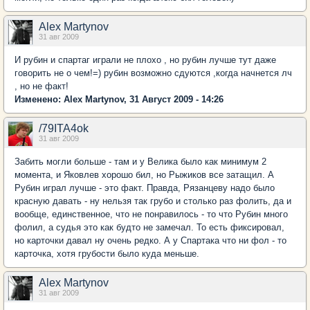
Alex Martynov
31 авг 2009
И рубин и спартаг играли не плохо , но рубин лучше тут даже
говорить не о чем!=) рубин возможно сдуются ,когда начнется лч
, но не факт!
Изменено: Alex Martynov, 31 Август 2009 - 14:26
/79ITA4ok
31 авг 2009
Забить могли больше - там и у Велика было как минимум 2
момента, и Яковлев хорошо бил, но Рыжиков все затащил. А
Рубин играл лучше - это факт. Правда, Рязанцеву надо было
красную давать - ну нельзя так грубо и столько раз фолить, да и
вообще, единственное, что не понравилось - то что Рубин много
фолил, а судья это как будто не замечал. То есть фиксировал,
но карточки давал ну очень редко. А у Спартака что ни фол - то
карточка, хотя грубости было куда меньше.
Alex Martynov
31 авг 2009