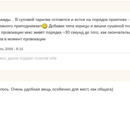
ажды... В суповой тарелке готовится и естся на порядок приятнее -
немного приподнимает
Добавки типа корицы и вишни сушеной почу
провокации кекс живёт порядка ~30 секунд до того, как окончатель
ов в момент провокации
ь 2009 - 9:14
жно, другие подарят позитив тебе
илось. Очень удобная вещь особенно для мест, как общага)