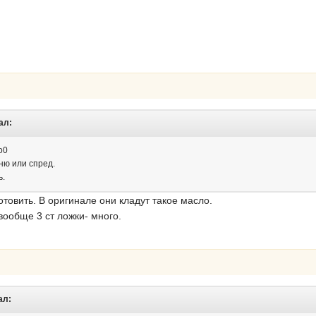
ал:
о0
ню или спред.
ь.
товить. В оригинале они кладут такое масло.
вообще 3 ст ложки- много.
ал: