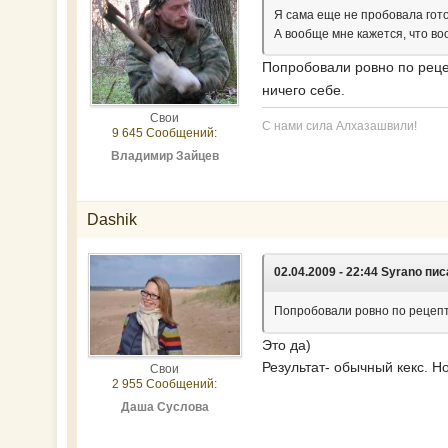
Я сама еще не пробовала гото
А вообще мне кажется, что во
Попробовали ровно по реце
ничего себе.
Свои
С нами сила Алхазашвили!
9 645 Сообщений:
Владимир Зайцев
Dashik
02.04.2009 - 22:44 Syrano пис
Попробовали ровно по рецепт
Это да)
Результат- обычный кекс. Н
Свои
2 955 Сообщений:
Даша Суслова