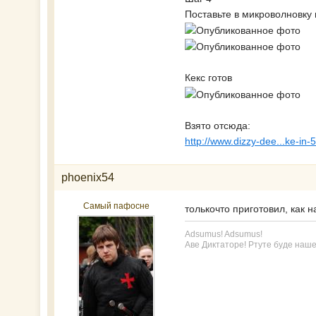
Поставьте в микроволновку
Кекс готов
Взято отсюда:
http://www.dizzy-dee...ke-in-
phoenix54
Самый пафосне
толькочто приготовил, как н
Adsumus! Adsumus!
Аве Диктаторе! Ртуте буде наше