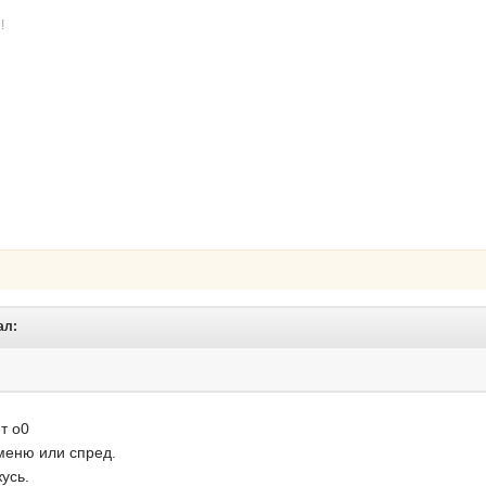
!
ал:
т о0
меню или спред.
усь.