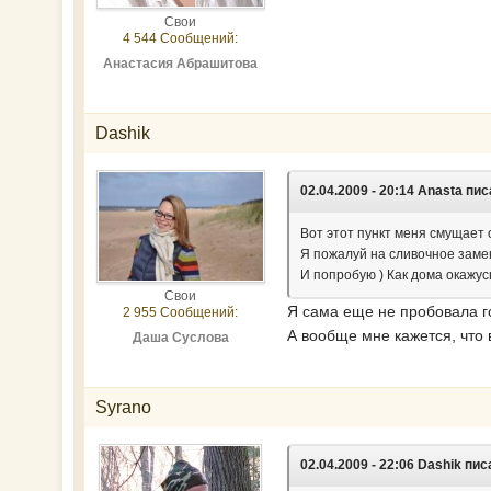
Свои
4 544 Сообщений:
Анастасия Абрашитова
Dashik
02.04.2009 - 20:14 Anasta пис
Вот этот пункт меня смущает 
Я пожалуй на сливочное заме
И попробую ) Как дома окажус
Свои
Я сама еще не пробовала го
2 955 Сообщений:
А вообще мне кажется, что 
Даша Суслова
Syrano
02.04.2009 - 22:06 Dashik пис