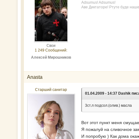
Adsumus! Adsumus!
Аве Диктаторе! Ртуте буде наше
Свои
1 249 Сообщений:
Алексей Мирошников
Anasta
Старший санитар
01.04.2009 - 14:37 Dashik пис
3ст.л подсол.(олив.) масла
Вот этот пункт меня смущае
Я пожалуй на сливочное за
И попробую ) Как дома окаж