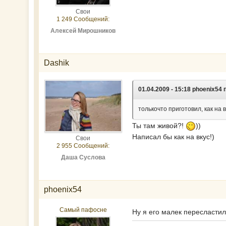
Свои
1 249 Сообщений:
Алексей Мирошников
Dashik
01.04.2009 - 15:18 phoenix54 
толькочто приготовил, как на 
Ты там живой?!
))
Написал бы как на вкус!)
Свои
2 955 Сообщений:
Даша Суслова
phoenix54
Самый пафосне
Ну я его малек пересластил