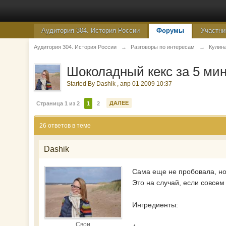
Аудитория 304. История России
Форумы
Участни
Аудитория 304. История России
→
Разговоры по интересам
→
Кулин
Шоколадный кекс за 5 ми
Started By
Dashik
,
апр 01 2009 10:37
ДАЛЕЕ
Страница 1 из 2
1
2
26 ответов в теме
Dashik
Сама еще не пробовала, но
Это на случай, если совсем
Ингредиенты:
Свои