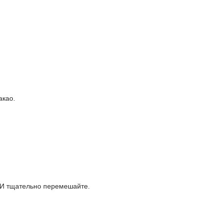
акао.
 И тщательно перемешайте.