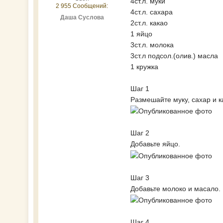
4ст.л. муки
2 955 Сообщений:
4ст.л. сахара
Даша Суслова
2ст.л. какао
1 яйцо
3ст.л. молока
3ст.л подсол.(олив.) масла
1 кружка
Шаг 1
Размешайте муку, сахар и к
Шаг 2
Добавьте яйцо.
Шаг 3
Добавьте молоко и масало.
Шаг 4