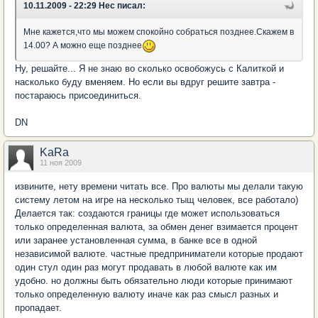
10.11.2009 - 22:29 Нес писал:
Мне кажется,что мы можем спокойно собраться позднее.Скажем в
14.00? А можно еще позднее
Ну, решайте... Я не знаю во сколько освобожусь с Калиткой и
насколько буду вменяем. Но если вы вдруг решите завтра -
постараюсь присоединиться.
DN
KaRa
11 ноя 2009
извините, нету времени читать все. Про валюты мы делали такую
систему летом на игре на несколько тыщ человек, все работало)
Делается так: создаются границы где может использоваться
только определенная валюта, за обмен денег взимается процент
или заранее установленная сумма, в банке все в одной
независимой валюте. частные предприниматели которые продают
один стул один раз могут продавать в любой валюте как им
удобно. но должны быть обязательно люди которые принимают
только определенную валюту иначе как раз смысл разных и
пропадает.