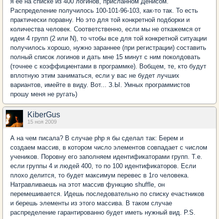
я ее на списке из 400 логинов, присланном Денисом.
Распределение получилось 100-101-96-103, как-то так. То есть
практически поравну. Но это для той конкретной подборки и
количества человек. Соответственно, если мы не откажемся от
идеи 4 групп (2 или N), то чтобы все для той конкретной ситуации
получилось хорошо, нужно зараннее (при регистрации) составить
полный список логинов и дать мне 15 минут с ним поколдовать
(точнее с коэффициентами в программке). Вобщем, те, кто будут
вплотную этим заниматься, если у вас не будет лучших
вариантов, имейте в виду. Вот... З.Ы. Умных программистов
прошу меня не ругать)
KiberGus
15 ноя 2009
А на чем писала? В случае php я бы сделал так: Берем и
создаем массив, в котором число элементов совпадает с числом
учеников. Поровну его заполняем идентификаторами групп. Т.е.
если группы 4 и людей 400, то по 100 идентификаторов. Если
плохо делится, то будет максимум перевес в 1го человека.
Натравливаешь на этот массив функцию shuffle, он
перемешивается. Идешь последовательно по списку ечастников
и берешь элементы из этого массива. В таком случае
распределение гарантированно будет иметь нужный вид. P.S.