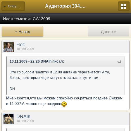
Аудитория 304. История России
← Crazy Week
Идея тематики CW-2009
« Назад
Далее »
Нес
10 ноя 2009
10.11.2009 - 22:26 DNAlh писал:
Это со сбором "Калитки в 12.00 никак не пересечется? А то,
боюсь, некоторые люди могут отказаться и тут, и там...
DN
Мне кажется,что мы можем спокойно собраться позднее.Скажем
в 14.00? А можно еще позднее
DNAlh
10 ноя 2009