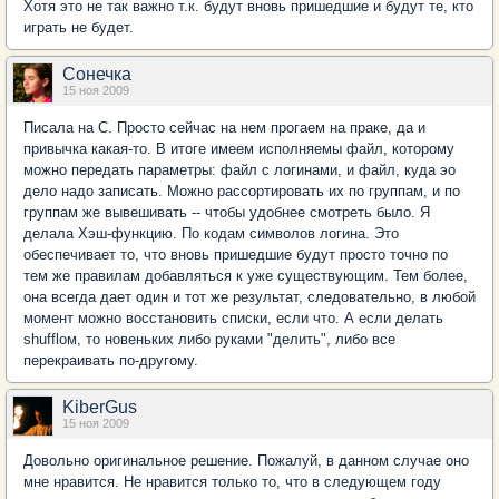
Хотя это не так важно т.к. будут вновь пришедшие и будут те, кто
играть не будет.
Сонечка
15 ноя 2009
Писала на С. Просто сейчас на нем прогаем на праке, да и
привычка какая-то. В итоге имеем исполняемы файл, которому
можно передать параметры: файл с логинами, и файл, куда эо
дело надо записать. Можно рассортировать их по группам, и по
группам же вывешивать -- чтобы удобнее смотреть было. Я
делала Хэш-функцию. По кодам символов логина. Это
обеспечивает то, что вновь пришедшие будут просто точно по
тем же правилам добавляться к уже существующим. Тем более,
она всегда дает один и тот же результат, следовательно, в любой
момент можно восстановить списки, если что. А если делать
shufflом, то новеньких либо руками "делить", либо все
перекраивать по-другому.
KiberGus
15 ноя 2009
Довольно оригинальное решение. Пожалуй, в данном случае оно
мне нравится. Не нравится только то, что в следующем году