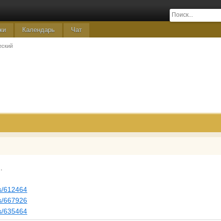
ки
Календарь
Чат
еский
.
gs/612464
gs/667926
gs/635464