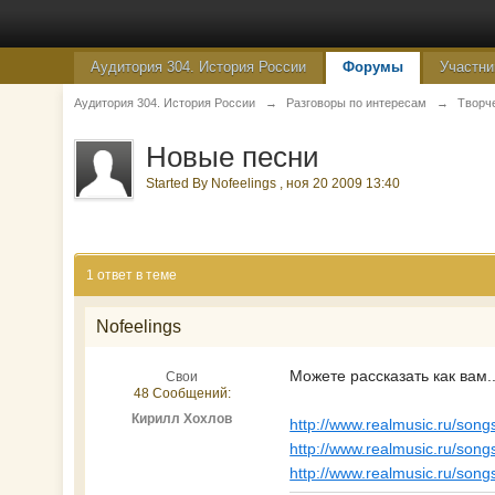
Аудитория 304. История России
Форумы
Участни
Аудитория 304. История России
→
Разговоры по интересам
→
Творч
Новые песни
Started By
Nofeelings
,
ноя 20 2009 13:40
1 ответ в теме
Nofeelings
Можете рассказать как вам..
Свои
48 Сообщений:
Кирилл Хохлов
http://www.realmusic.ru/son
http://www.realmusic.ru/son
http://www.realmusic.ru/son