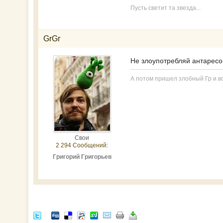
Пусть светит та звезда...
GrGr
Не злоупотребляй антарес
А потом пришел злобный Гр и вс
Свои
2 294 Сообщений:
Григорий Григорьев