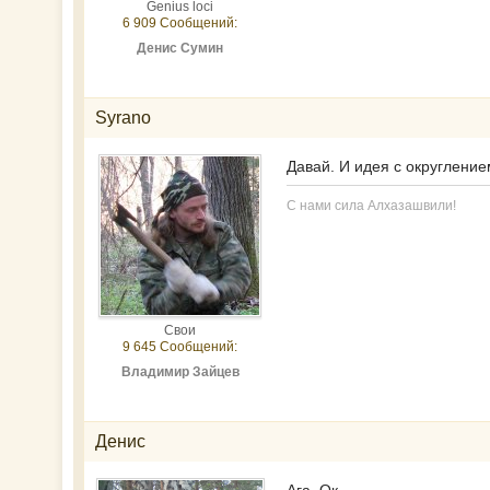
Genius loci
6 909 Сообщений:
Денис Сумин
Syrano
Давай. И идея с округление
С нами сила Алхазашвили!
Свои
9 645 Сообщений:
Владимир Зайцев
Денис
Ага. Ок.