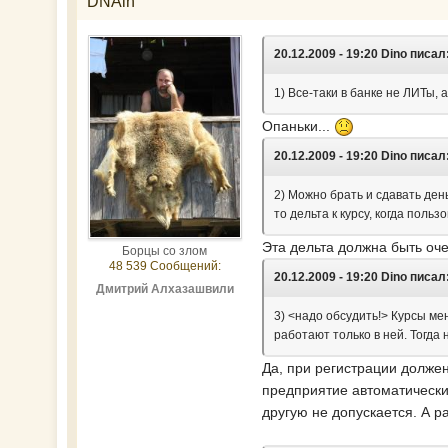
DNAlh
20.12.2009 - 19:20 Dino писал
1) Все-таки в банке не ЛИТы, 
Опаньки...
20.12.2009 - 19:20 Dino писал
2) Можно брать и сдавать ден
то дельта к курсу, когда поль
Эта дельта должна быть оч
Борцы со злом
48 539 Сообщений:
20.12.2009 - 19:20 Dino писал
Дмитрий Алхазашвили
3) <надо обсудить!> Курсы ме
работают только в ней. Тогда
Да, при регистрации должен
предприятие автоматически 
другую не допускается. А р