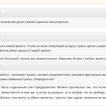
:
а количество денег в валюте данного пользователя.
:
ьги в любой валюте. Чтобы не было спекуляций на курсе, нужно сделать невыг
зователь берет деньги в "чужой" валюте
ень большой, иначе мы моментально обвалим более слабую валюту
:
няются -- возникает вопрос, как жить предприятиям с ценами в двух разных в
 нужны обменные пункты. Очереди в них?
 быть отдельный счет предприятия. Можно прописать так, что если
зачисляется в нее же, а если из разных, то в любую, по их выбору
аботать они могут в обеих валютах, просто при сдаче наличности м