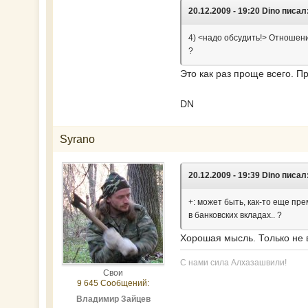
20.12.2009 - 19:20 Dino писал
4) <надо обсудить!> Отношение
?
Это как раз проще всего. Пр
DN
Syrano
20.12.2009 - 19:39 Dino писал
+: может быть, как-то еще пр
в банковских вкладах.. ?
Хорошая мысль. Только не в
С нами сила Алхазашвили!
Свои
9 645 Сообщений:
Владимир Зайцев