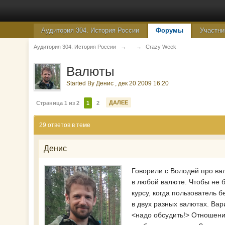
Аудитория 304. История России
Форумы
Участни
Аудитория 304. История России
→
→
Crazy Week
Валюты
Started By
Денис
,
дек 20 2009 16:20
ДАЛЕЕ
Страница 1 из 2
1
2
29 ответов в теме
Денис
Говорили с Володей про вал
в любой валюте. Чтобы не б
курсу, когда пользователь 
в двух разных валютах. Вар
<надо обсудить!> Отношение