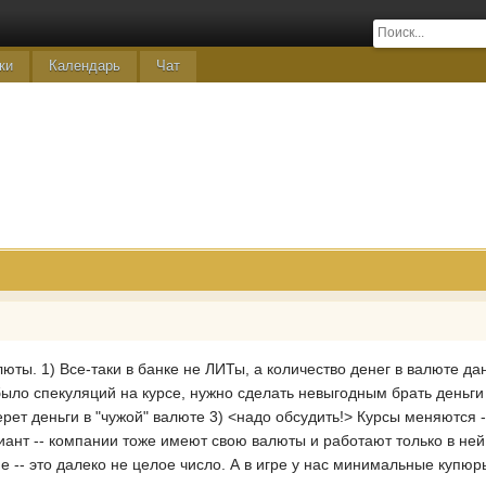
ки
Календарь
Чат
юты. 1) Все-таки в банке не ЛИТы, а количество денег в валюте да
ыло спекуляций на курсе, нужно сделать невыгодным брать деньги н
берет деньги в "чужой" валюте 3) <надо обсудить!> Курсы меняются 
иант -- компании тоже имеют свою валюты и работают только в ней
 -- это далеко не целое число. А в игре у нас минимальные купюры