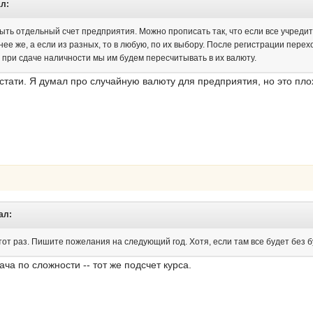
ал:
ыть отдельный счет предприятия. Можно прописать так, что если все учредит
нее же, а если из разных, то в любую, по их выбору. После регистрации перех
о при сдаче наличности мы им будем пересчитывать в их валюту.
кстати. Я думал про случайную валюту для предприятия, но это плох
ал:
тот раз. Пишите пожелания на следующий год. Хотя, если там все будет без б
ача по сложности -- тот же подсчет курса.