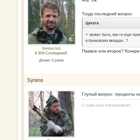
Тогда последний вопрос
Цитата
+: может быть, как-то еще пр
в банковских вкладах.. ?
Genius loci
Первое или второе? Конкр
6 909 Сообщений:
Денис Сумин
Syrano
Глупый вопрос: проценты н
С нами сила Алхазашвили!