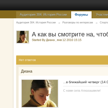
Аудитория 304. История России
Форумы
Участни
Аудитория 304. История России
→
Разговоры по интересам
→
Спорт
А как вы смотрите на, что
Started By
Диана
,
янв 12 2010 15:15
Нет ответов
Диана
...в ближайший четверг (14.
С нами сила Алхазашвили!