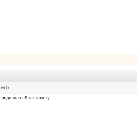
:
и нет?
ределила её как гадюку.