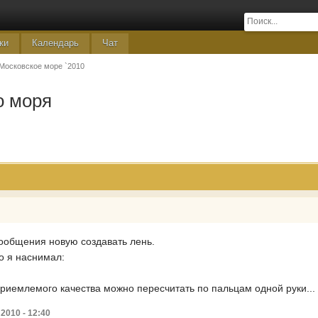
ки
Календарь
Чат
Московское море `2010
о моря
сообщения новую создавать лень.
о я наснимал:
и приемлемого качества можно пересчитать по пальцам одной руки...
2010 - 12:40