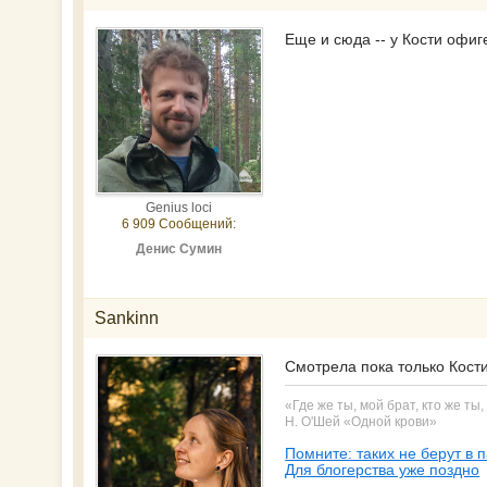
Еще и сюда -- у Кости офи
Genius loci
6 909 Сообщений:
Денис Сумин
Sankinn
Смотрела пока только Кост
«Где же ты, мой брат, кто же ты,
Н. О'Шей «Одной крови»
Помните: таких не берут в 
Для блогерства уже поздно