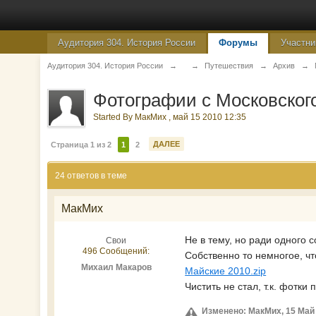
Аудитория 304. История России
Форумы
Участни
Аудитория 304. История России
→
→
Путешествия
→
Архив
→
Фотографии с Московског
Started By
МакМих
,
май 15 2010 12:35
ДАЛЕЕ
Страница 1 из 2
1
2
24 ответов в теме
МакМих
Не в тему, но ради одного 
Свои
496 Сообщений:
Собственно то немногое, чт
Михаил Макаров
Майские 2010.zip
Чистить не стал, т.к. фотк
Изменено: МакМих, 15 Май 