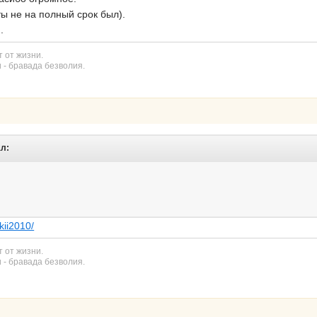
ты не на полный срок был).
.
 от жизни.
 - бравада безволия.
ал:
kii2010/
 от жизни.
 - бравада безволия.