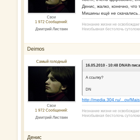
Денис, жалко, конечно, что 
Мишины ещё не скачались..
Свои
1 972 Сообщений:
Незнание жизни не освобождает
Дмитрий Листвин
Неизбывная бестолочь сутолоки
Deimos
Самый голодный
16.05.2010 - 10:48 DNAlh пис
А ссылку?
DN
http://media.304.ru/...ov/Mais
Свои
1 972 Сообщений:
Незнание жизни не освобождает
Неизбывная бестолочь сутолоки
Дмитрий Листвин
Денис