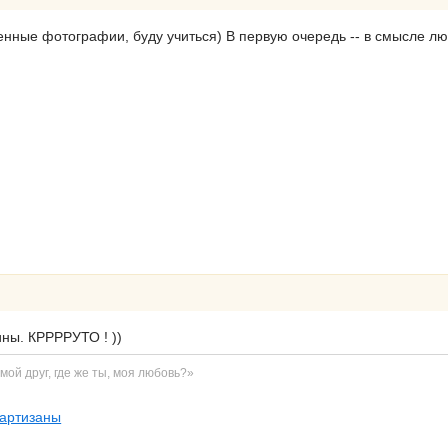
генные фотографии, буду учиться) В первую очередь -- в смысле л
ины. КРРРРУТО ! ))
 мой друг, где же ты, моя любовь?»
партизаны