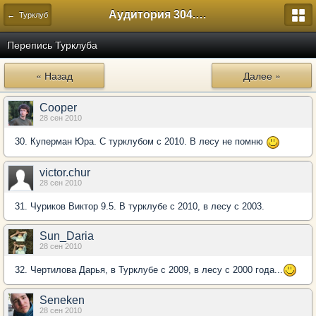
Аудитория 304. История России
← Турклуб
Перепись Турклуба
« Назад
Далее »
Cooper
28 сен 2010
30. Куперман Юра. С турклубом с 2010. В лесу не помню
victor.chur
28 сен 2010
31. Чуриков Виктор 9.5. В турклубе с 2010, в лесу с 2003.
Sun_Daria
28 сен 2010
32. Чертилова Дарья, в Турклубе с 2009, в лесу с 2000 года...
Seneken
28 сен 2010