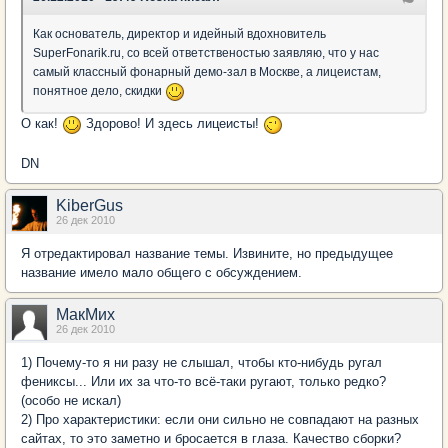
Как основатель, директор и идейный вдохновитель
SuperFonarik.ru, со всей ответственостью заявляю, что у нас
самый классный фонарный демо-зал в Москве, а лицеистам,
понятное дело, скидки
О как!
Здорово! И здесь лицеисты!
DN
KiberGus
26 дек 2010
Я отредактировал название темы. Извините, но предыдущее
название имело мало общего с обсуждением.
МакМих
26 дек 2010
1) Почему-то я ни разу не слышал, чтобы кто-нибудь ругал
фениксы... Или их за что-то всё-таки ругают, только редко?
(особо не искал)
2) Про характеристики: если они сильно не совпадают на разных
сайтах, то это заметно и бросается в глаза. Качество сборки?