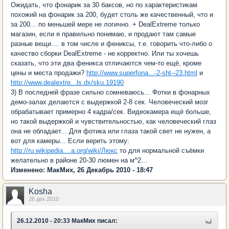
Ожидать, что фонарик за 30 баксов, но по характеристикам
похожий на фонарик за 200, будет столь же качественный, что и
за 200... по меньшей мере не логично. + DealExtreme только
магазин, если я правильно понимаю, и продают там самые
разные вещи.... в том числе и фениксы, т.е. говорить что-либо о
качество сборки DealExtreme - не корректно. Или ты хочешь
сказать, что эти два феникса отличаются чем-то ещё, кроме
цены и места продажи?
http://www.superfona...-2-sht--23.html
и
http://www.dealextre...ls.dx/sku.19190
3) В последней фразе сильно сомневаюсь... Фотки в фонарных
демо-залах делаются с выдержкой 2-8 сек. Человеческий мозг
обрабатывает примерно 4 кадра/сек. Видеокамера ещё больше,
но такой выдержкой и чувствительностью, как человеческий глаз
она не обладает... Для фотика или глаза такой свет не нужен, а
вот для камеры... Если верить этому:
http://ru.wikipedia....a.org/wiki/Люкс
то для нормальной съёмки
желательно в районе 20-30 люмен на м^2...
Изменено: МакМих, 26 Декабрь 2010 - 18:47
Kosha
26 дек 2010
26.12.2010 - 20:33 МакМих писал: