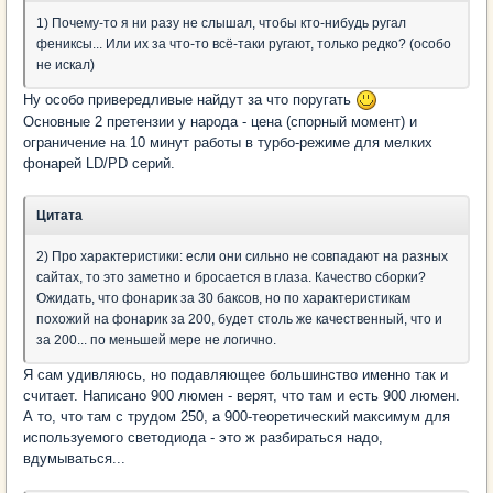
1) Почему-то я ни разу не слышал, чтобы кто-нибудь ругал
фениксы... Или их за что-то всё-таки ругают, только редко? (особо
не искал)
Ну особо привередливые найдут за что поругать
Основные 2 претензии у народа - цена (спорный момент) и
ограничение на 10 минут работы в турбо-режиме для мелких
фонарей LD/PD серий.
Цитата
2) Про характеристики: если они сильно не совпадают на разных
сайтах, то это заметно и бросается в глаза. Качество сборки?
Ожидать, что фонарик за 30 баксов, но по характеристикам
похожий на фонарик за 200, будет столь же качественный, что и
за 200... по меньшей мере не логично.
Я сам удивляюсь, но подавляющее большинство именно так и
считает. Написано 900 люмен - верят, что там и есть 900 люмен.
А то, что там с трудом 250, а 900-теоретический максимум для
используемого светодиода - это ж разбираться надо,
вдумываться...