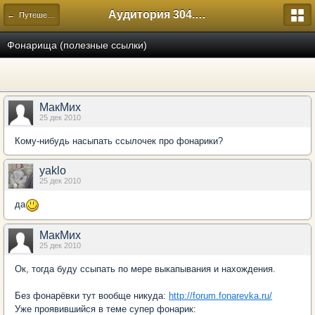
Аудитория 304. История России
← Путешествия
Фонарища (полезные ссылки)
МакМих
25 дек 2010
Кому-нибудь насыпать ссылочек про фонарики?
yaklo
25 дек 2010
да
МакМих
25 дек 2010
Ок, тогда буду ссыпать по мере выкапывания и нахождения.
Без фонарёвки тут вообще никуда:
http://forum.fonarevka.ru/
Уже проявившийся в теме супер фонарик: