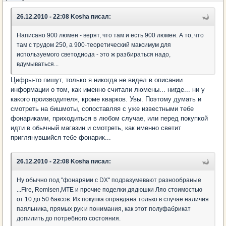
26.12.2010 - 22:08 Kosha писал:
Написано 900 люмен - верят, что там и есть 900 люмен. А то, что
там с трудом 250, а 900-теоретический максимум для
используемого светодиода - это ж разбираться надо,
вдумываться...
Цифры-то пишут, только я никогда не видел в описании
информации о том, как именно считали люмены... нигде... ни у
какого производителя, кроме кварков. Увы. Поэтому думать и
смотреть на бишмоты, сопоставляя с уже известными тебе
фонариками, приходиться в любом случае, или перед покупкой
идти в обычный магазин и смотреть, как именно светит
приглянувшийся тебе фонарик...
26.12.2010 - 22:08 Kosha писал:
Ну обычно под "фонарями с DX" подразумевают разнообраные
...Fire, Romisen,MTE и прочие поделки дядюшки Ляо стоимостью
от 10 до 50 баксов. Их покупка оправдана только в случае наличия
паяльника, прямых рук и понимания, как этот полуфабрикат
допилить до потребного состояния.