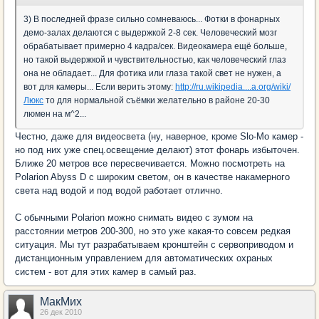
3) В последней фразе сильно сомневаюсь... Фотки в фонарных
демо-залах делаются с выдержкой 2-8 сек. Человеческий мозг
обрабатывает примерно 4 кадра/сек. Видеокамера ещё больше,
но такой выдержкой и чувствительностью, как человеческий глаз
она не обладает... Для фотика или глаза такой свет не нужен, а
вот для камеры... Если верить этому:
http://ru.wikipedia....a.org/wiki/
Люкс
то для нормальной съёмки желательно в районе 20-30
люмен на м^2...
Честно, даже для видеосвета (ну, наверное, кроме Slo-Mo камер -
но под них уже спец.освещение делают) этот фонарь избыточен.
Ближе 20 метров все пересвечивается. Можно посмотреть на
Polarion Abyss D с широким светом, он в качестве накамерного
света над водой и под водой работает отлично.
С обычными Polarion можно снимать видео с зумом на
расстоянии метров 200-300, но это уже какая-то совсем редкая
ситуация. Мы тут разрабатываем кронштейн с сервоприводом и
дистанционным управлением для автоматических охраных
систем - вот для этих камер в самый раз.
МакМих
26 дек 2010