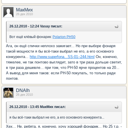
МакМих
26 дек 2010
26.12.2010 - 12:24 Vasay писал:
Вот ещё клёвый фонарик:
Polarion PH50
Ага, он ещё спички неплохо зажигает... Но при выборе фонаря
такой мощности я бы всё-таки выбрал не его, а его основного
конкурента...
http://www.superfona...SS-01--244.html
Он, конечно,
тяжелее, не так понтово выглядит, зато в три раза дольше светит,
в три раза дешевле... при том, что PH-50 ярче процентов на 20...
А вывод для меня таков: если PH-50 покупать, то только ради
понтов.
DNAlh
26 дек 2010
26.12.2010 - 13:45 МакМих писал:
я бы всё-таки выбрал не его, а его основного конкурента...
Хех... Не, ребята, я, конечно, хочу хороший фонарик... Но 25 т.р. -