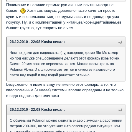
Понимание и наличие прямых рук лишним почти никогда не
бывает
Хотя соглашусь, довольно часто хочется просто
купить и воспользоваться, не вдумываясь и не доводя до ума
покупку. Ну, и с комплектацией у китайцев/корейцев/тайваньцев
бывает грустно, тут спорить не с чем.
26.12.2010 - 22:08 Kosha писал:
Честно, даже для видеосвета (ну, наверное, кроме Slo-Mo камер -
но под них уже спец.освещение делают) этот фонарь избыточен.
Ближе 20 метров все пересвечивается. Можно посмотреть на
Polarion Abyss D с широким светом, он в качестве накамерного
света над водой и под водой работает отлично.
Безусловно, я имел в виду не именно этот фонарь, а то, что
килолюменные (и более) системы вполне оправданы и не только
в виде подарка для олигарха.
26.12.2010 - 22:08 Kosha писал:
С обычными Polarion можно снимать видео с зумом на расстоянии
метров 200-300, но это уже какая-то совсем редкая ситуация. Мы
тут разрабатываем кронштейн с сервоприводом и