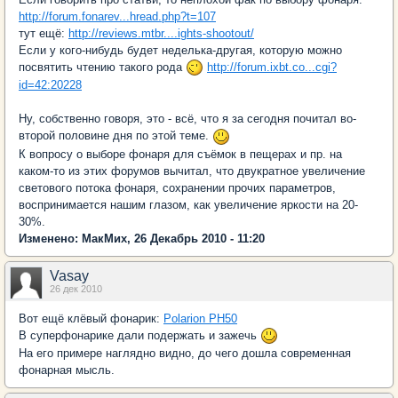
http://forum.fonarev...hread.php?t=107
тут ещё:
http://reviews.mtbr....ights-shootout/
Если у кого-нибудь будет неделька-другая, которую можно
посвятить чтению такого рода
http://forum.ixbt.co...cgi?
id=42:20228
Ну, собственно говоря, это - всё, что я за сегодня почитал во-
второй половине дня по этой теме.
К вопросу о выборе фонаря для съёмок в пещерах и пр. на
каком-то из этих форумов вычитал, что двукратное увеличение
светового потока фонаря, сохранении прочих параметров,
воспринимается нашим глазом, как увеличение яркости на 20-
30%.
Изменено: МакМих, 26 Декабрь 2010 - 11:20
Vasay
26 дек 2010
Вот ещё клёвый фонарик:
Polarion PH50
В суперфонарике дали подержать и зажечь
На его примере наглядно видно, до чего дошла современная
фонарная мысль.