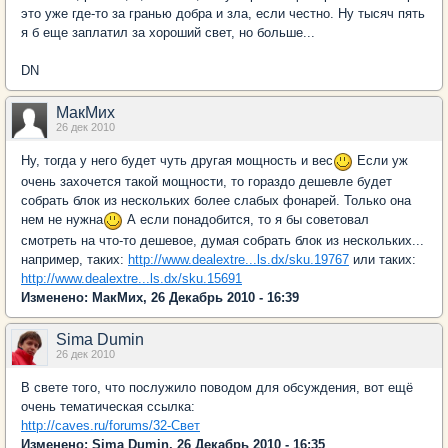
это уже где-то за гранью добра и зла, если честно. Ну тысяч пять
я б еще заплатил за хороший свет, но больше...
DN
МакМих
26 дек 2010
Ну, тогда у него будет чуть другая мощность и вес
Если уж
очень захочется такой мощности, то гораздо дешевле будет
собрать блок из нескольких более слабых фонарей. Только она
нем не нужна
А если понадобится, то я бы советовал
смотреть на что-то дешевое, думая собрать блок из нескольких...
например, таких:
http://www.dealextre...ls.dx/sku.19767
или таких:
http://www.dealextre...ls.dx/sku.15691
Изменено: МакМих, 26 Декабрь 2010 - 16:39
Sima Dumin
26 дек 2010
В свете того, что послужило поводом для обсуждения, вот ещё
очень тематическая ссылка:
http://caves.ru/forums/32-Свет
Изменено: Sima Dumin, 26 Декабрь 2010 - 16:35