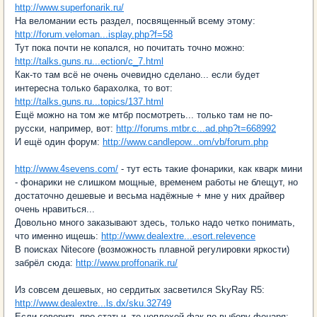
http://www.superfonarik.ru/
На веломании есть раздел, посвященный всему этому:
http://forum.veloman...isplay.php?f=58
Тут пока почти не копался, но почитать точно можно:
http://talks.guns.ru...ection/c_7.html
Как-то там всё не очень очевидно сделано... если будет
интересна только барахолка, то вот:
http://talks.guns.ru...topics/137.html
Ещё можно на том же мтбр посмотреть... только там не по-
русски, например, вот:
http://forums.mtbr.c...ad.php?t=668992
И ещё один форум:
http://www.candlepow...om/vb/forum.php
http://www.4sevens.com/
- тут есть такие фонарики, как кварк мини
- фонарики не слишком мощные, временем работы не блещут, но
достаточно дешевые и весьма надёжные + мне у них драйвер
очень нравиться...
Довольно много заказывают здесь, только надо четко понимать,
что именно ищешь:
http://www.dealextre...esort.relevence
В поисках Nitecore (возможность плавной регулировки яркости)
забрёл сюда:
http://www.proffonarik.ru/
Из совсем дешевых, но сердитых засветился SkyRay R5:
http://www.dealextre...ls.dx/sku.32749
Если говорить про статьи, то неплохой фак по выбору фонаря: