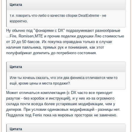
Цитата
т.е. говорить что-либо о качество сборки DealExtreme - не
корректно.
Ну обычно под "фонарями с DX" подразумевают разнообраные
...Fire, Romisen,MTE и прочие поделки дядюшки Ляо стоимостью
от 10 до 50 баксов. Их покупка оправдана только в случае
наличия паяльника, прямых рук и понимания, как этот
полуфабрикат допилить до потребного состояния.
Цитата
Или ты хочешь сказать, что эти два феникса отличаются чем-то
ещё, кроме цены и места продажи?
Может отличаться комплектация (с DX часто все приходит
разутое - без коробок и инструкций), и у них из-за огромного
склада почти всегда более устаревшие модификации, чем у
дилеров. При условии одинаковых модификаций - разницы нет.
Подделок под Fenix пока на мировых просторах не замечено.
Цитата