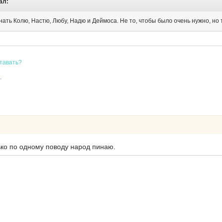
ал:
ать Колю, Настю, Любу, Надю и Деймоса. Не то, чтобы было очень нужно, но та
ставать?
.
лько по одному поводу народ пинаю.