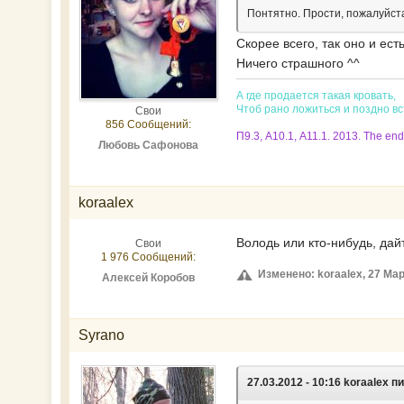
Понтятно. Прости, пожалуйста
Скорее всего, так оно и ест
Ничего страшного ^^
А где продается такая кровать,
Чтоб рано ложиться и поздно в
Свои
856 Сообщений:
П9.3, А10.1, А11.1. 2013. The end
Любовь Сафонова
koraalex
Володь или кто-нибудь, да
Свои
1 976 Сообщений:
Изменено: koraalex, 27 Мар
Алексей Коробов
Syrano
27.03.2012 - 10:16 koraalex п