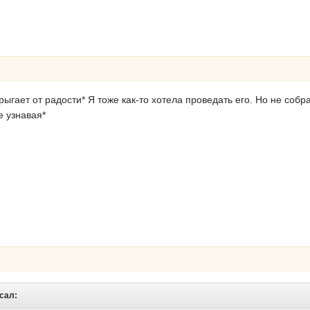
рыгает от радости* Я тоже как-то хотела проведать его. Но не собр
е узнавая*
исал: