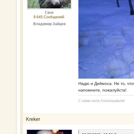
Свои
9 645 Сообщений:
Владимир Зайцев
Надю и Деймоса. Не то, что
напомните, пожалуйста!
С нами сила Алхазашвили!
Kreker