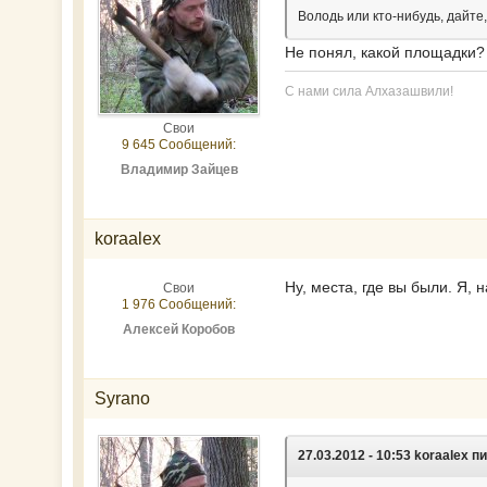
Володь или кто-нибудь, дайт
Не понял, какой площадки?
С нами сила Алхазашвили!
Свои
9 645 Сообщений:
Владимир Зайцев
koraalex
Ну, места, где вы были. Я,
Свои
1 976 Сообщений:
Алексей Коробов
Syrano
27.03.2012 - 10:53 koraalex п