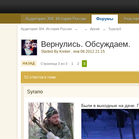
Аудитория 304. История России
Форумы
Участни
Аудитория 304. История России
→
→
Архив
→
Турклуб
Вернулись. Обсуждаем.
Started By
Kreker
,
янв 08 2012 21:15
НАЗАД
Страница 3 из 3
1
2
3
52 ответов в теме
Syrano
Были в выходные на даче. П