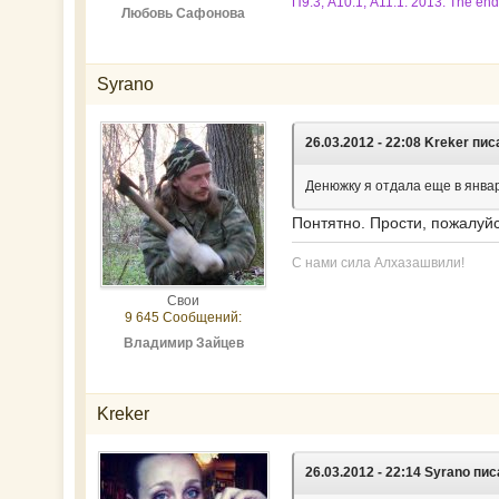
П9.3, А10.1, А11.1. 2013. The end
Любовь Сафонова
Syrano
26.03.2012 - 22:08 Kreker пис
Денюжку я отдала еще в январе
Понтятно. Прости, пожалуйс
С нами сила Алхазашвили!
Свои
9 645 Сообщений:
Владимир Зайцев
Kreker
26.03.2012 - 22:14 Syrano пис