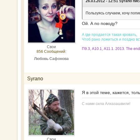
26.03.2012 - 12:51 Syrano пис
Пользуясь случаем, хочу попин
Ой. А по поводу?
А где продается такая кровать,
Чтоб рано ложиться и поздно в
Свои
П9.3, А10.1, А11.1. 2013. The end
856 Сообщений:
Любовь Сафонова
Syrano
Я в этой теме, кажется, то
С нами сила Алхазашвили!
Свои