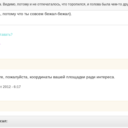
. Видимо, потому и не отпечаталось, что торопился, и голова была чем-то др
ь, потому что ты совсем бежал-бежал).
ставать?
.
йте, пожалуйста, координаты вашей площадки ради интереса.
т 2012 - 6:17
исал: