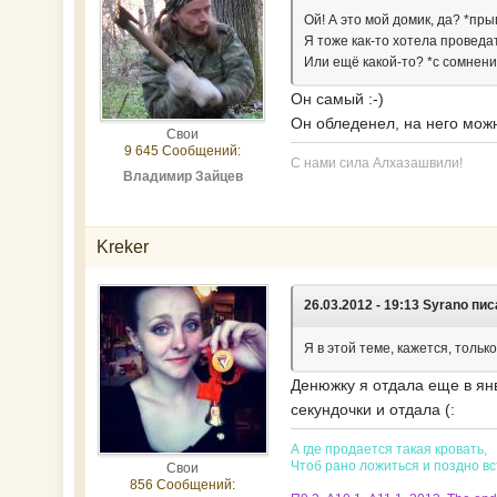
Ой! А это мой домик, да? *пры
Я тоже как-то хотела проведат
Или ещё какой-то? *с сомнени
Он самый :-)
Он обледенел, на него можн
Свои
9 645 Сообщений:
С нами сила Алхазашвили!
Владимир Зайцев
Kreker
26.03.2012 - 19:13 Syrano пис
Я в этой теме, кажется, толь
Денюжку я отдала еще в янв
секундочки и отдала (:
А где продается такая кровать,
Чтоб рано ложиться и поздно в
Свои
856 Сообщений: