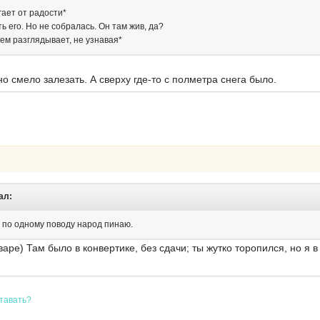
гает от радости*
ь его. Но не собралась. Он там жив, да?
ем разглядывает, не узнавая*
о смело залезать. А сверху где-то с полметра снега было.
ал:
ко по одному поводу народ пинаю.
аре) Там было в конвертике, без сдачи; ты жутко торопился, но я 
ставать?