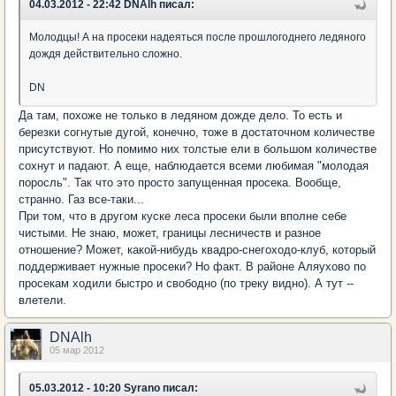
04.03.2012 - 22:42 DNAlh писал:
Молодцы! А на просеки надеяться после прошлогоднего ледяного
дождя действительно сложно.
DN
Да там, похоже не только в ледяном дожде дело. То есть и
березки согнутые дугой, конечно, тоже в достаточном количестве
присутствуют. Но помимо них толстые ели в большом количестве
сохнут и падают. А еще, наблюдается всеми любимая "молодая
поросль". Так что это просто запущенная просека. Вообще,
странно. Газ все-таки...
При том, что в другом куске леса просеки были вполне себе
чистыми. Не знаю, может, границы лесничеств и разное
отношение? Может, какой-нибудь квадро-снегоходо-клуб, который
поддерживает нужные просеки? Но факт. В районе Аляухово по
просекам ходили быстро и свободно (по треку видно). А тут --
влетели.
DNAlh
05 мар 2012
05.03.2012 - 10:20 Syrano писал: