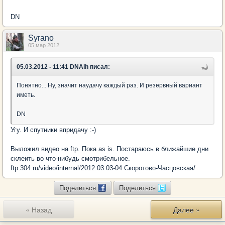
DN
Syrano
05 мар 2012
05.03.2012 - 11:41 DNAlh писал:
Понятно... Ну, значит наудачу каждый раз. И резервный вариант
иметь.
DN
Угу. И спутники впридачу :-)
Выложил видео на ftp. Пока as is. Постараюсь в ближайшие дни
склеить во что-нибудь смотрибельное.
ftp.304.ru/video/internal/2012.03.03-04 Скоротово-Часцовская/
Поделиться
Поделиться
« Назад
Далее »