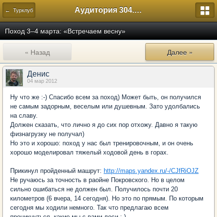
Аудитория 304. История России
← Турклуб
Поход 3–4 марта: «Встречаем весну»
« Назад
Далее »
Денис
04 мар 2012
Ну что же :-) Спасибо всем за поход) Может быть, он получился
не самым задорным, веселым или душевным. Зато удолбались
на славу.
Должен сказать, что лично я до сих пор отхожу. Давно я такую
физнагрузку не получал)
Но это и хорошо: поход у нас был тренировочным, и он очень
хорошо моделировал тяжелый ходовой день в горах.
Прикинул пройденный машрут:
http://maps.yandex.ru/-/CJfRiOJZ
Не ручаюсь за точность в раойне Покровского. Но в целом
сильно ошибаться не должен был. Получилось почти 20
километров (6 вчера, 14 сегодня). Но это по прямым. По которым
сегодня мы ходили немного. Так что предлагаю всем
проникнуться, какие мы с вами лоси :-)