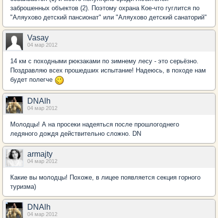
заброшенных объектов (2). Поэтому охрана Кое-что гуглится по
"Аляухово детский пансионат" или "Аляухово детский санаторий"
Vasay
04 мар 2012
14 км с походными рюкзаками по зимнему лесу - это серьёзно.
Поздравляю всех прошедших испытание! Надеюсь, в походе нам
будет полегче
DNAlh
04 мар 2012
Молодцы! А на просеки надеяться после прошлогоднего
ледяного дождя действительно сложно. DN
armajty
04 мар 2012
Какие вы молодцы! Похоже, в лицее появляется секция горного
туризма)
DNAlh
04 мар 2012