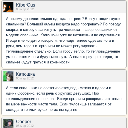
KiberGus
06 мар 2012
А почему дополнительная одежда не греет? Влагу отводит хуже
спальника? Больший объем воздуха надо прогревать? По поводу
спарки, в которую запихнуть три человека - наверное зависи от
модели спальника. Капюшоны уже не натянешь и не окуклишься.
И еще мне когда-то говорили, что надо теплее одевать ноги и
руки, чем торс т.к. организм не может регулировать
тепловыдление отдельно. Если торсу тепло, то тепловыделение
уменьшится и ноги будут мерзнуть. А если торсу прохладно, то
сильнее будут греться и конечности.
Катюшка
06 мар 2012
А если спальники не состегиваются,ведь можно и вдвоем в
один? Особенно, если речь о хрупких девушках. Про
тепловыделение не поняла...Вроде организм распределяет тепло
по мере важности части тела. Если туловище загибается от
холода, в теплых руках-ногах выгоды нет.
Cooper
06 мар 2012