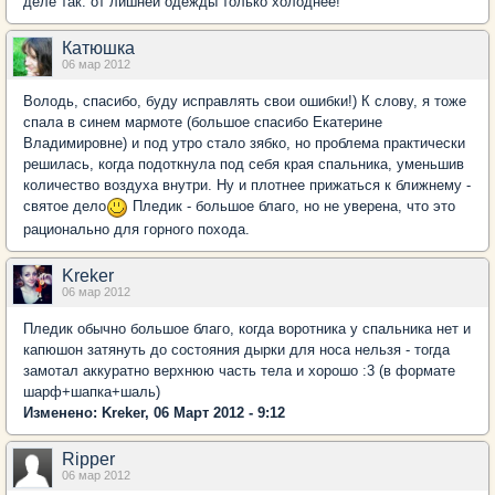
деле так: от лишней одежды только холоднее!
Катюшка
06 мар 2012
Володь, спасибо, буду исправлять свои ошибки!) К слову, я тоже
спала в синем мармоте (большое спасибо Екатерине
Владимировне) и под утро стало зябко, но проблема практически
решилась, когда подоткнула под себя края спальника, уменьшив
количество воздуха внутри. Ну и плотнее прижаться к ближнему -
святое дело
Пледик - большое благо, но не уверена, что это
рационально для горного похода.
Kreker
06 мар 2012
Пледик обычно большое благо, когда воротника у спальника нет и
капюшон затянуть до состояния дырки для носа нельзя - тогда
замотал аккуратно верхнюю часть тела и хорошо :3 (в формате
шарф+шапка+шаль)
Изменено: Kreker, 06 Март 2012 - 9:12
Ripper
06 мар 2012