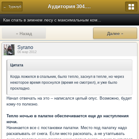
Аудитория 304. История России
← Турклуб
Как спать в зимнем лесу с максимальным ком...
« Назад
Далее »
Syrano
06 мар 2012
Цитата
Когда ложился в спальник, было тепло, заснул в тепле, но через
некоторое время проснулся (время не смотрел), и уже было
прохладно.
Начал отвечать на это -- написался целый опус. Возможно, будет
кому-то полезно.
Тепло ночью в палатке обеспечивается еще до наступления
ночи.
Начинается все с постановки палатки. Место под палатку надо
раскапывать от снега. Если место раскопать, а не утаптывать