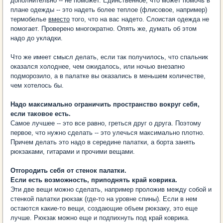
дополнительно -- не поможет. Единственное, что может помочь в
плане одежды -- это надеть более теплое (флисовое, например)
термобелье
вместо
того, что на вас надето. Слоистая одежда не
помогает. Проверено многократно. Опять же, думать об этом
надо до укладки.
Что же имеет смысл делать, если так получилось, что спальник
оказался холоднее, чем ожидалось, или ночью внезапно
подморозило, а в палатке вы оказались в меньшем количестве,
чем хотелось бы.
Надо максимально ограничить пространство вокруг себя,
если таковое есть.
Самое лучшее -- это все равно, греться друг о друга. Поэтому
первое, что нужно сделать -- это улечься максимально плотно.
Причем делать это надо в середине палатки, а борта занять
рюкзаками, гитарами и прочими вещами.
Отгородить себя от стенок палатки.
Если есть возможность, приподнять край коврика.
Эти две вещи можно сделать, например проложив между собой и
стенкой палатки рюкзак (где-то на уровне спины). Если в нем
остаются какие-то вещи, создающие объем рюкзаку, это еще
лучше. Рюкзак можно еще и подпихнуть под край коврика.