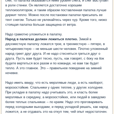
снег, то палатка оказывается ниже уровня снега, и снег выступает
в роли стенки. Он является достаточно хорошим
теплоизолятором, и таким образом поставленная палатка лучше
держит тепло. Можно после постановки палатки присыпать ее
тент снегом. Только не увлекайтесь через чур. Кроме того, низко
стоящая палатка больше защищена от ветра.
Надо грамотно уложиться в палатку.
Народ в палатках должен ложиться плотно.
Зимой в
двухместную палатку ложатся трое, в трехместную -- пятеро, в
четырехместную -- не меньше шести человек. Плотно уложенный
народ греет друг друга. И не надо стесняться греться друг о
друга. Пусть вам будет тесно, пусть, как говорят, с боку на бок
будете вертеться все разом и по команде, но вам так будет
тепло. А это главное. Это -- правильное поведение на зимней
ночевке.
Надо иметь ввиду, что есть мерзлявые люди, а есть наоборот,
морозостойкие. Спальники у одних теплее, у других холоднее.
При укладке в палатку надо учитывать это, и класть более
мерзлявых в середину, а морозостойких, или людей в заведомо
более теплых спальниках -- по краям. Надо это проговаривать
перед холодными выходами, и перед укладкой решать, как народ
ложится, а не отдавать это на откуп тем, чей опыт недостаточен.