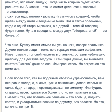
(понятно, что имею ввиду?). Тогда часть коврика будет играть
роль стенки. А коврик -- это на самом деле, очень хороший
теплоизолятор.
Ложиться надо плотно к рюкзаку (к загнутому коврику), чтобы
щелей между вами и вещами не было. Вот в таком положении,
когда с одной стороны рюкзак, а с другой -- теплый товарищ --
будет тепло. Ну, а в середине, между двух "обогревателей" -- тем
более. :-)
Что еще. Куртку имеет смысл кинуть на ноги, поверх спальника.
Другие теплые вещи -- тоже, но с гораздо меньшим эффектом.
Имеет смысл с головой нырнуть в спальник, оставив небольшую
щелочку для доступа воздуха. Если будет душно, вы вылезете
из этого "кокона" даже во сне. Или проснетесь. Но согреться это
помогает.
Если после того, как вы подобным образом утрамбовались, вам
все равно холодно, значит, нужно привлекать дополнительные
силы: будить народ, перекладываться по-зимнему. Или будить
старших, перекладываться более плотно по палаткам и т.д.
Бывает и так, что правильное решение -- это вообще, поднять
костер, и укладываться вообще по-другому, без палаток. Но это,
конечно, не при -5.