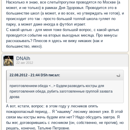
Насколько я знаю, все слеты/прогулки проводятся по Москве (а
может, и не только) в рамках Дня Здоровья. Проводится это в
большинстве школ (а может, и во всех, но утверждать не готов), и
происходит это так - просто большой толпой школа гуляет по
парку, а может даже иногда в футбол играет.
С какой целью - для меня тоже большой вопрос, с какой целью
проводится событие на вторых выходных месяца. Про минусы
рассказывать? Плюсов я здесь не вижу никаких (как и
большинство, имхо).
DNAlh
22 авг 2012
22.08.2012 - 21:44 DSh писал:
приготовлением обеда <...> Будем разводить костры для
приготовления обеда, рубить заготовленные группой захвата
дрова
А вот, кстати, вопрос: в этом году у лесников опять
пожароопасный период... Я "нашему" леснику звонил уже. В этой
связи мы костры жечь будем или нет? Надо обсудить завтра. Я
бы жег, договорившись с лесником (он, собственно, не против), но
решать, конечно, Татьяне Петровне.