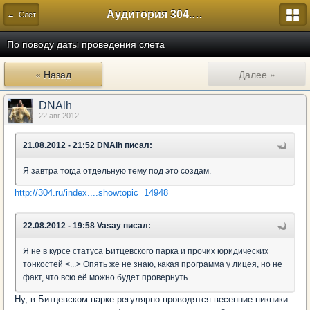
Аудитория 304. История России
← Слет
По поводу даты проведения слета
« Назад
Далее »
DNAlh
22 авг 2012
21.08.2012 - 21:52 DNAlh писал:
Я завтра тогда отдельную тему под это создам.
http://304.ru/index....showtopic=14948
22.08.2012 - 19:58 Vasay писал:
Я не в курсе статуса Битцевского парка и прочих юридических
тонкостей <...> Опять же не знаю, какая программа у лицея, но не
факт, что всю её можно будет провернуть.
Ну, в Битцевском парке регулярно проводятся весенние пикники