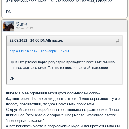
для восьмиклассников. Так что вопрос решаемый, наверное...
DN
Sun-я
22 авг 2012
22.08.2012 - 20:00 DNAlh писал:
http://304.ru/index....showtopic=14948
Ну, в Битцевском парке регулярно проводятся весенние пикники
для восьмиклассников. Так что вопрос решаемый, наверное...
DN
пикник в мае ограничивается футболом-волейболом-
бадминтоном. Если хотим делать что-то более серьезное, ту же
полосу препятствий, то уже могут быть проблемы.
С другой стороны воробьевы горы меньше по размерам и более
цивильное (всмысле облагороженное) место, имеющее статус
"природный заказник".
а вот поискать место в подмосковье куда и добираться было бы