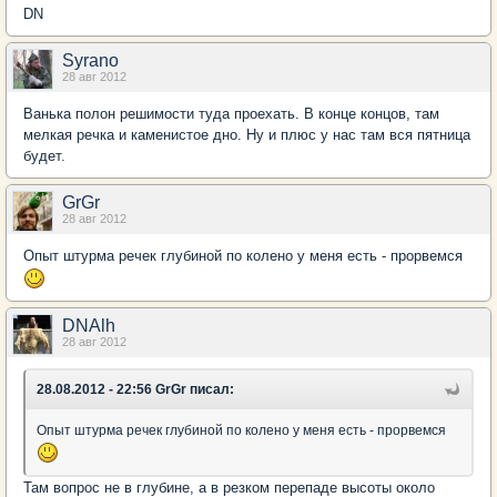
DN
Syrano
28 авг 2012
Ванька полон решимости туда проехать. В конце концов, там
мелкая речка и каменистое дно. Ну и плюс у нас там вся пятница
будет.
GrGr
28 авг 2012
Опыт штурма речек глубиной по колено у меня есть - прорвемся
DNAlh
28 авг 2012
28.08.2012 - 22:56 GrGr писал:
Опыт штурма речек глубиной по колено у меня есть - прорвемся
Там вопрос не в глубине, а в резком перепаде высоты около