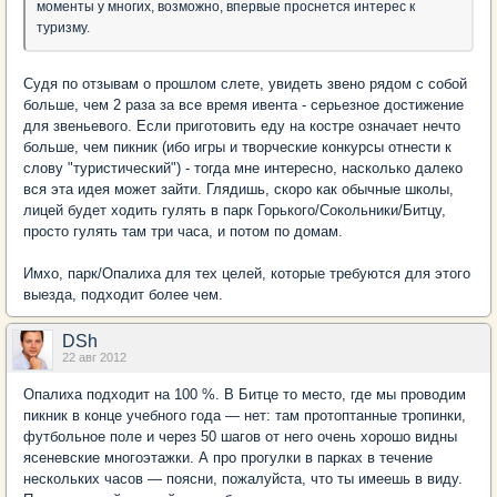
моменты у многих, возможно, впервые проснется интерес к
туризму.
Судя по отзывам о прошлом слете, увидеть звено рядом с собой
больше, чем 2 раза за все время ивента - серьезное достижение
для звеньевого. Если приготовить еду на костре означает нечто
больше, чем пикник (ибо игры и творческие конкурсы отнести к
слову "туристический") - тогда мне интересно, насколько далеко
вся эта идея может зайти. Глядишь, скоро как обычные школы,
лицей будет ходить гулять в парк Горького/Сокольники/Битцу,
просто гулять там три часа, и потом по домам.
Имхо, парк/Опалиха для тех целей, которые требуются для этого
выезда, подходит более чем.
DSh
22 авг 2012
Опалиха подходит на 100 %. В Битце то место, где мы проводим
пикник в конце учебного года — нет: там протоптанные тропинки,
футбольное поле и через 50 шагов от него очень хорошо видны
ясеневские многоэтажки. А про прогулки в парках в течение
нескольких часов — поясни, пожалуйста, что ты имеешь в виду.