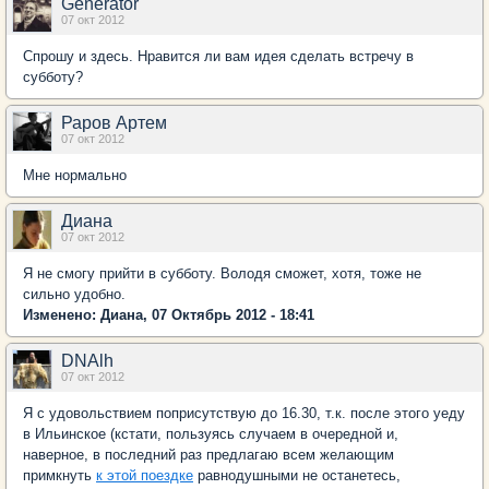
Generator
07 окт 2012
Спрошу и здесь. Нравится ли вам идея сделать встречу в
субботу?
Раров Артем
07 окт 2012
Мне нормально
Диана
07 окт 2012
Я не смогу прийти в субботу. Володя сможет, хотя, тоже не
сильно удобно.
Изменено: Диана, 07 Октябрь 2012 - 18:41
DNAlh
07 окт 2012
Я с удовольствием поприсутствую до 16.30, т.к. после этого уеду
в Ильинское (кстати, пользуясь случаем в очередной и,
наверное, в последний раз предлагаю всем желающим
примкнуть
к этой поездке
равнодушными не останетесь,