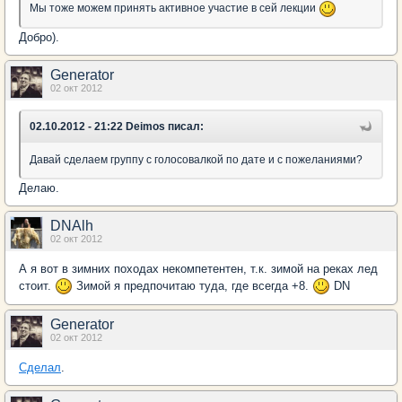
Мы тоже можем принять активное участие в сей лекции
Добро).
Generator
02 окт 2012
02.10.2012 - 21:22 Deimos писал:
Давай сделаем группу с голосовалкой по дате и с пожеланиями?
Делаю.
DNAlh
02 окт 2012
А я вот в зимних походах некомпетентен, т.к. зимой на реках лед
стоит.
Зимой я предпочитаю туда, где всегда +8.
DN
Generator
02 окт 2012
Сделал
.