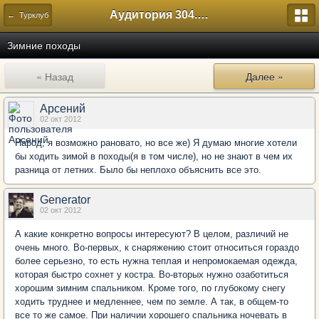
Аудитория 304. История России
← Турклуб
Зимние походы
« Назад
Далее »
Арсений
02 окт 2012
Народ, я возможно рановато, но все же) Я думаю многие хотели
бы ходить зимой в походы(я в том числе), но не знают в чем их
разница от летних. Было бы неплохо объяснить все это.
Generator
02 окт 2012
А какие конкретно вопросы интересуют? В целом, различий не
очень много. Во-первых, к снаряжению стоит относиться гораздо
более серьезно, то есть нужна теплая и непромокаемая одежда,
которая быстро сохнет у костра. Во-вторых нужно озаботиться
хорошим зимним спальником. Кроме того, по глубокому снегу
ходить труднее и медленнее, чем по земле. А так, в общем-то
все то же самое. При наличии хорошего спальника ночевать в