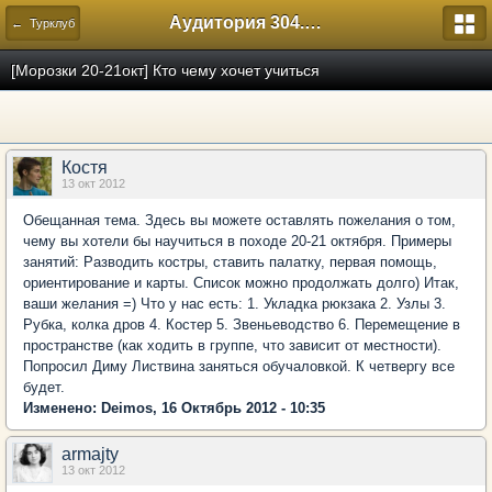
Аудитория 304. История России
← Турклуб
[Морозки 20-21окт] Кто чему хочет учиться
Костя
13 окт 2012
Обещанная тема. Здесь вы можете оставлять пожелания о том,
чему вы хотели бы научиться в походе 20-21 октября. Примеры
занятий: Разводить костры, ставить палатку, первая помощь,
ориентирование и карты. Список можно продолжать долго) Итак,
ваши желания =) Что у нас есть: 1. Укладка рюкзака 2. Узлы 3.
Рубка, колка дров 4. Костер 5. Звеньеводство 6. Перемещение в
пространстве (как ходить в группе, что зависит от местности).
Попросил Диму Листвина заняться обучаловкой. К четвергу все
будет.
Изменено: Deimos, 16 Октябрь 2012 - 10:35
armajty
13 окт 2012