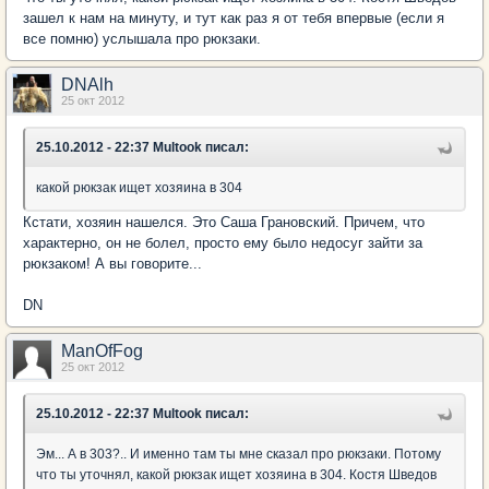
зашел к нам на минуту, и тут как раз я от тебя впервые (если я
все помню) услышала про рюкзаки.
DNAlh
25 окт 2012
25.10.2012 - 22:37 Multook писал:
какой рюкзак ищет хозяина в 304
Кстати, хозяин нашелся. Это Саша Грановский. Причем, что
характерно, он не болел, просто ему было недосуг зайти за
рюкзаком! А вы говорите...
DN
ManOfFog
25 окт 2012
25.10.2012 - 22:37 Multook писал:
Эм... А в 303?.. И именно там ты мне сказал про рюкзаки. Потому
что ты уточнял, какой рюкзак ищет хозяина в 304. Костя Шведов