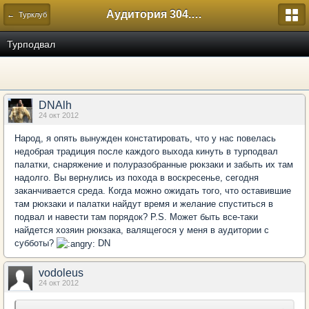
Аудитория 304. История России
← Турклуб
Турподвал
DNAlh
24 окт 2012
Народ, я опять вынужден констатировать, что у нас повелась
недобрая традиция после каждого выхода кинуть в турподвал
палатки, снаряжение и полуразобранные рюкзаки и забыть их там
надолго. Вы вернулись из похода в воскресенье, сегодня
заканчивается среда. Когда можно ожидать того, что оставившие
там рюкзаки и палатки найдут время и желание спуститься в
подвал и навести там порядок? P.S. Может быть все-таки
найдется хозяин рюкзака, валящегося у меня в аудитории с
субботы?
DN
vodoleus
24 окт 2012