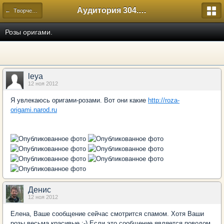
Аудитория 304. История России
← Творческий
Розы оригами.
leya
12 ноя 2012
Я увлекаюсь оригами-розами. Вот они какие
http://roza-
origami.narod.ru
Денис
12 ноя 2012
Елена, Ваше сообщение сейчас смотрится спамом. Хотя Ваши
розы весьма красивые ;-) Если это сообщение является поводом