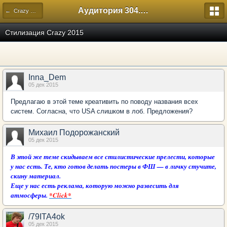
Аудитория 304. История России
← Crazy Week
Стилизация Crazy 2015
Inna_Dem
05 дек 2015
Предлагаю в этой теме креативить по поводу названия всех
систем. Согласна, что USA слишком в лоб. Предложения?
Михаил Подорожанский
05 дек 2015
В этой же теме скидываем все стилистические прелести, которые
у нас есть. Те, кто готов делать постеры в ФШ — в личку стучите,
скину материал.
Еще у нас есть реклама, которую можно развесить для
атмосферы.
*Click*
/79ITA4ok
05 дек 2015