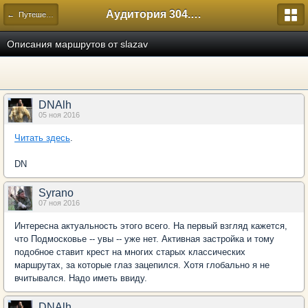
Аудитория 304. История России
← Путешествия
Описания маршрутов от slazav
DNAlh
05 ноя 2016
Читать здесь
.
DN
Syrano
07 ноя 2016
Интересна актуальность этого всего. На первый взгляд кажется,
что Подмосковье -- увы -- уже нет. Активная застройка и тому
подобное ставит крест на многих старых классических
маршрутах, за которые глаз зацепился. Хотя глобально я не
вчитывался. Надо иметь ввиду.
DNAlh