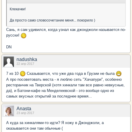
Клекачки!
Да просто само словосочетание меня... покорило )
Сань, я сам удивился, когда узнал как джонджоли называется по-
русски!
DN
nadushka
22 апр 2017
7 из 10
Сказывается, что уже два года в Грузии не была
А про посоветовать места - я люблю сеть "Хачапури", особенно
ресторанчик на Тверской (хотя хинкали там все равно невкусные,
да), и Батони-кафе на Менделеевской - это вообще одно из
самых вкусных открытий за последнее время...
Anasta
23 апр 2017
А куда за хинкалями-то идти? Я хожу в Джонджоли, а
оказывается они там обычные (