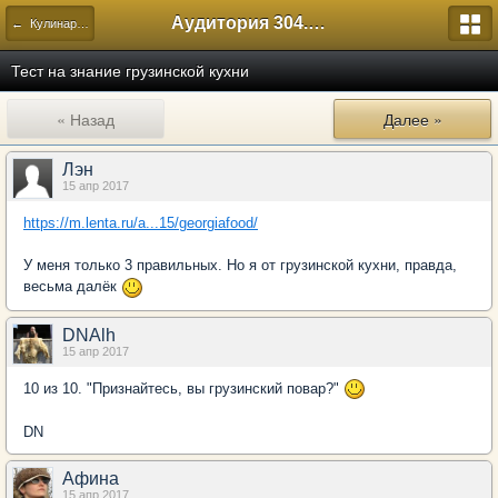
Аудитория 304. История России
← Кулинарный
Тест на знание грузинской кухни
« Назад
Далее »
Лэн
15 апр 2017
https://m.lenta.ru/a...15/georgiafood/
У меня только 3 правильных. Но я от грузинской кухни, правда,
весьма далёк
DNAlh
15 апр 2017
10 из 10. "Признайтесь, вы грузинский повар?"
DN
Афина
15 апр 2017