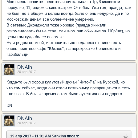
Мне очень нравится несетевая хинкальная в Трубниковском
переулке, 11, рядом с кинотеатром Октябрь. Уже год, правда, там
не был, но в общем и целом всегда было очень недурно, да и по
московским ценам все более-менее умеренно.
В сетевых Джонджоли тоже хорошо (правда хинкали
рекомендовать бы не стал, слишком они обычные за 110р/шт), но
цены там куда более весомые.
Ну и рядом со мной, и относительно недалеко от лицея есть
очень приятное кафе "Южное", на перекрёстке Ленинского и
Гарибальди.
DNAlh
20 апр 2017
Когда-то был хорош культовый духан "Чито-Ра" на Курской, но
что там сейчас, когда они стали потихоньку превращаться в сеть
- не знаю. В былые времена там было аутентично и недорого.
DN
DNAlh
20 апр 2017
19 апр 2017 - 11:01 AM Sankinn писал: