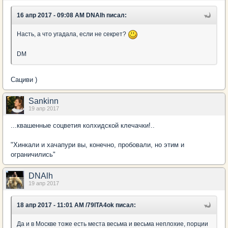
16 апр 2017 - 09:08 AM DNAlh писал:
Насть, а что угадала, если не секрет?
DM
Сациви )
Sankinn
19 апр 2017
...квашенные соцветия колхидской клечачки!..
"Хинкали и хачапури вы, конечно, пробовали, но этим и
ограничились"
DNAlh
19 апр 2017
18 апр 2017 - 11:01 AM /79ITA4ok писал:
Да и в Москве тоже есть места весьма и весьма неплохие, порции