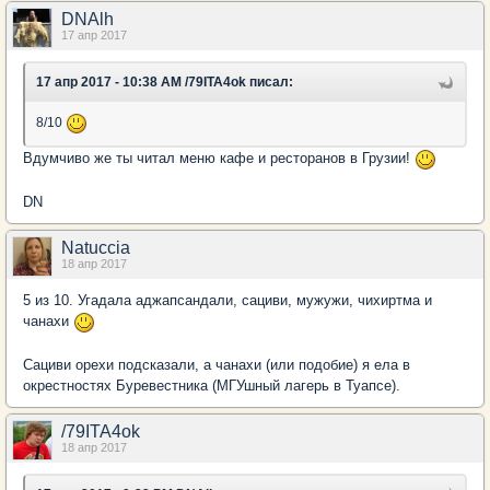
DNAlh
17 апр 2017
17 апр 2017 - 10:38 AM /79ITA4ok писал:
8/10
Вдумчиво же ты читал меню кафе и ресторанов в Грузии!
DN
Natuccia
18 апр 2017
5 из 10. Угадала аджапсандали, сациви, мужужи, чихиртма и
чанахи
Сациви орехи подсказали, а чанахи (или подобие) я ела в
окрестностях Буревестника (МГУшный лагерь в Туапсе).
/79ITA4ok
18 апр 2017