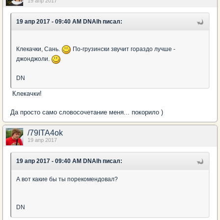
19 апр 2017
19 апр 2017 - 09:40 AM DNAlh писал:
Клекачки, Сань.
По-грузински звучит гораздо лучше -
джонджоли.
DN
Клекачки!
Да просто само словосочетание меня... покорило )
/79ITA4ok
19 апр 2017
19 апр 2017 - 09:40 AM DNAlh писал:
А вот какие бы ты порекомендовал?
DN