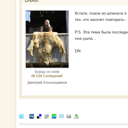
DNAlh
Кстати, пхали из шпината 
тех, кто захочет повторить
P.S. Эта тема была последн
она ушла...
DN
Борцы со злом
48 539 Сообщений:
Дмитрий Алхазашвили