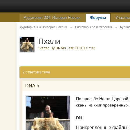
Аудитория 304. История России
Форумы
Участни
Аудитория 304. История России
→
Разговоры по интересам
→
Кулин
Пхали
Started By
DNAlh
,
авг 21 2017 7:32
2 ответов в теме
DNAlh
По просьбе Насти Царёвой
сканы из книг проверенных 
DN
Прикрепленные файлы: