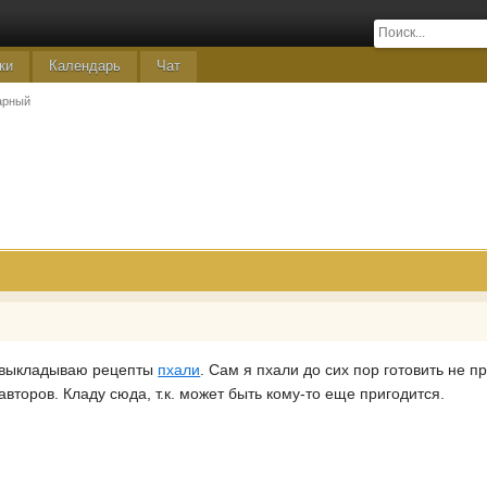
ки
Календарь
Чат
арный
 выкладываю рецепты
пхали
. Сам я пхали до сих пор готовить не 
авторов. Кладу сюда, т.к. может быть кому-то еще пригодится.