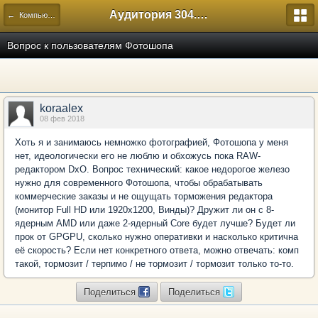
Аудитория 304. История России
← Компьютерный
Вопрос к пользователям Фотошопа
koraalex
08 фев 2018
Хоть я и занимаюсь немножко фотографией, Фотошопа у меня
нет, идеологически его не люблю и обхожусь пока RAW-
редактором DxO. Вопрос технический: какое недорогое железо
нужно для современного Фотошопа, чтобы обрабатывать
коммерческие заказы и не ощущать торможения редактора
(монитор Full HD или 1920x1200, Винды)? Дружит ли он с 8-
ядерным AMD или даже 2-ядерный Core будет лучше? Будет ли
прок от GPGPU, сколько нужно оперативки и насколько критична
её скорость? Если нет конкретного ответа, можно отвечать: комп
такой, тормозит / терпимо / не тормозит / тормозит только то-то.
Поделиться
Поделиться