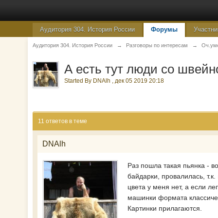
Аудитория 304. История России
Форумы
Участни
Аудитория 304. История России
→
Разговоры по интересам
→
Оч.ум
А есть тут люди со швей
Started By
DNAlh
,
дек 05 2019 20:18
11 ответов в теме
DNAlh
Раз пошла такая пьянка - в
байдарки, провалилась, т.к.
цвета у меня нет, а если ле
машинки формата классичес
Картинки прилагаются.