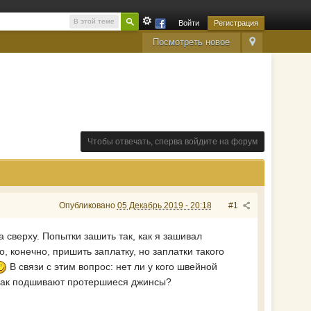
В этой теме
Войти
Регистрация
Посмотреть новое
Чтобы отвечать, сперва войдите на форум
Опубликовано
05 Декабрь 2019 - 20:18
#1
 сверху. Попытки зашить так, как я зашивал
о, конечно, пришить заплатку, но заплатки такого
В связи с этим вопрос: нет ли у кого швейной
, как подшивают протершиеся джинсы?