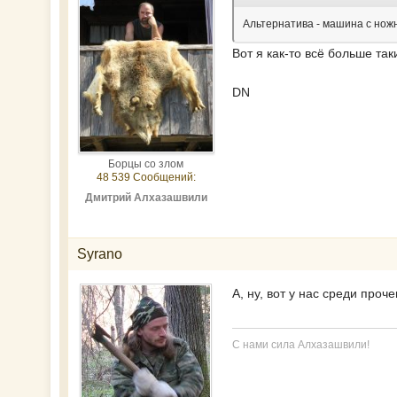
Альтернатива - машина с нож
Вот я как-то всё больше та
DN
Борцы со злом
48 539 Сообщений:
Дмитрий Алхазашвили
Syrano
А, ну, вот у нас среди проч
С нами сила Алхазашвили!