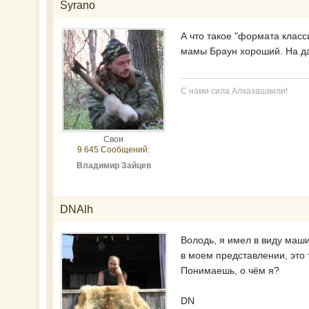
Syrano
А что такое "формата класс
мамы Браун хороший. На да
С нами сила Алхазашвили!
Свои
9 645 Сообщений:
Владимир Зайцев
DNAlh
Володь, я имел в виду маши
в моем представлении, это 
Понимаешь, о чём я?
DN