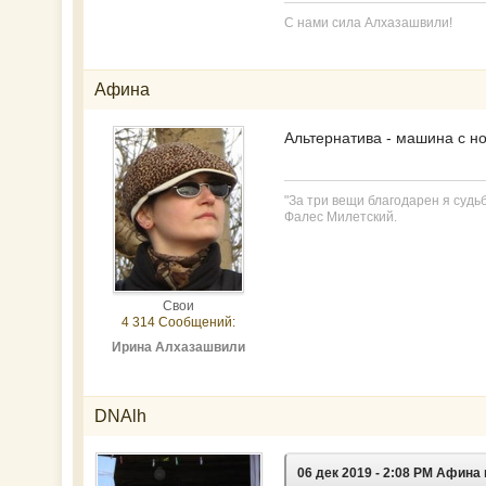
С нами сила Алхазашвили!
Афина
Альтернатива - машина с н
"За три вещи благодарен я судьбе
Фалес Милетский.
Свои
4 314 Сообщений:
Ирина Алхазашвили
DNAlh
06 дек 2019 - 2:08 PM Афина