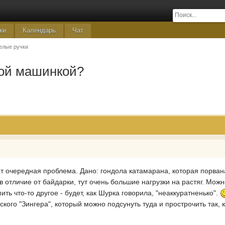
ки
Календарь
Чат
елые ручки
ной машинкой?
от очередная проблема. Дано: гондола катамарана, которая порвана
 в отличие от байдарки, тут очень большие нагрузки на растяг. Можн
пить что-то другое - будет, как Шурка говорила, "неаккуратненько".
кого "Зингера", который можно подсунуть туда и прострочить так